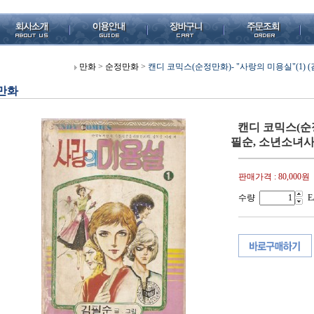
만화
>
순정만화
>
캔디 코믹스(순정만화)- "사랑의 미용실"(1) (김
만화
캔디 코믹스(순정
필순, 소년소녀사, 
판매가격 :
80,000원
수량
E