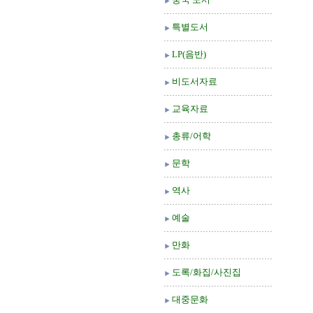
특별도서
LP(음반)
비도서자료
교육자료
총류/어학
문학
역사
예술
만화
도록/화집/사진집
대중문화