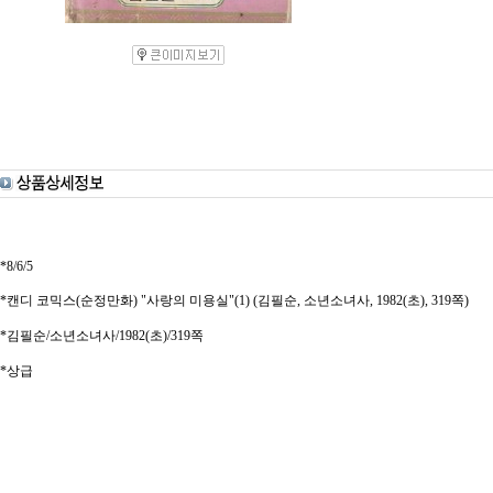
*8/6/5
*캔디 코믹스(순정만화) "사랑의 미용실"(1) (김필순, 소년소녀사, 1982(초), 319쪽)
*김필순/소년소녀사/1982(초)/319쪽
*상급