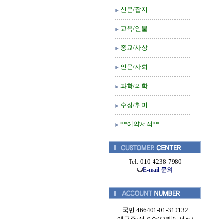
신문/잡지
교육/인물
종교/사상
인문/사회
과학/의학
수집/취미
**예약서적**
Tel: 010-4238-7980
E-mail 문의
국민 466401-01-310132
예금주:정경순(오케이서적)