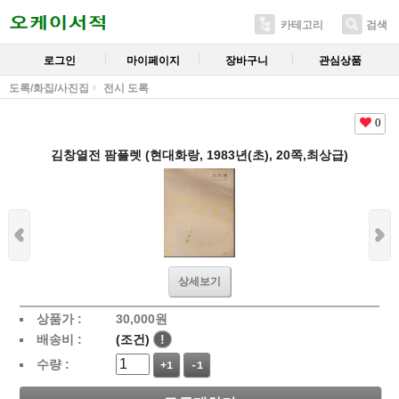
카테고리
검색
로그인
마이페이지
장바구니
관심상품
도록/화집/사진집
전시 도록
0
김창열전 팜플렛 (현대화랑, 1983년(초), 20쪽,최상급)
상세보기
상품가 :
30,000
원
배송비 :
(조건)
!
수량 :
+1
-1