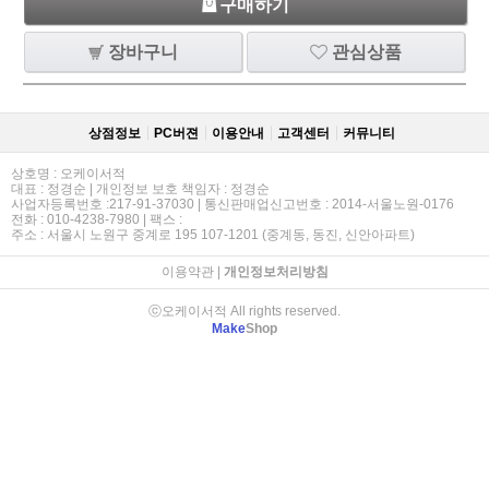
구매하기
장바구니
관심상품
상점정보
PC버젼
이용안내
고객센터
커뮤니티
상호명 : 오케이서적
대표 : 정경순 | 개인정보 보호 책임자 : 정경순
사업자등록번호 :217-91-37030 | 통신판매업신고번호 : 2014-서울노원-0176
전화 : 010-4238-7980 | 팩스 :
주소 : 서울시 노원구 중계로 195 107-1201 (중계동, 동진, 신안아파트)
이용약관
|
개인정보처리방침
ⓒ오케이서적 All rights reserved.
Make
Shop