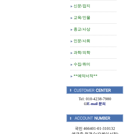
신문/잡지
교육/인물
종교/사상
인문/사회
과학/의학
수집/취미
**예약서적**
Tel: 010-4238-7980
E-mail 문의
국민 466401-01-310132
예금주:정경순(오케이서적)