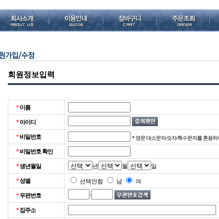
회원정보입력
*
이름
*
아이디
*
비밀번호
* 영문 대소문자/숫자/특수문자를 혼용하여 2
*
비밀번호 확인
*
생년월일
년
월
일
*
성별
선택안함
남
여
-
*
우편번호
*
집주소