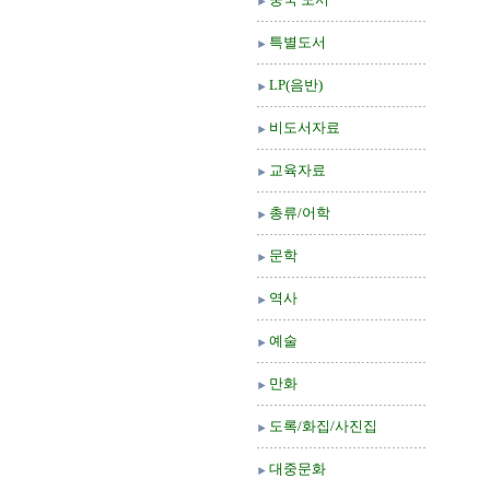
특별도서
LP(음반)
비도서자료
교육자료
총류/어학
문학
역사
예술
만화
도록/화집/사진집
대중문화