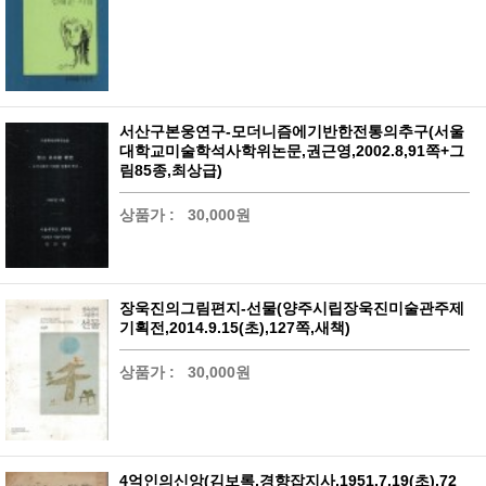
서산구본웅연구-모더니즘에기반한전통의추구(서울
대학교미술학석사학위논문,권근영,2002.8,91쪽+그
림85종,최상급)
상품가 :
30,000원
장욱진의그림편지-선물(양주시립장욱진미술관주제
기획전,2014.9.15(초),127쪽,새책)
상품가 :
30,000원
4억인의신앙(김보록,경향잡지사,1951.7.19(초),72