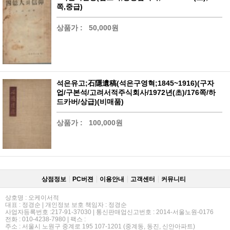
쪽,중급)
상품가 :
50,000원
석은유고;石隱遺稿(석은구영혁;1845~1916)(구자
업/구본석/고려서적주식회사/1972년(초)/176쪽/하
드카버/상급)(비매품)
상품가 :
100,000원
상점정보
PC버젼
이용안내
고객센터
커뮤니티
상호명 : 오케이서적
대표 : 정경순 | 개인정보 보호 책임자 : 정경순
사업자등록번호 :217-91-37030 | 통신판매업신고번호 : 2014-서울노원-0176
전화 : 010-4238-7980 | 팩스 :
주소 : 서울시 노원구 중계로 195 107-1201 (중계동, 동진, 신안아파트)