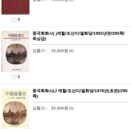
0
중국회화사( j캐힐/조선미/열화당/1993년판/290쪽/
최상급)
상품가 :
15,000원
(0)
0
중국회화사(J 캐힐/조선미/열화당/1978년(초판)/290
쪽)
상품가 :
25,000원
(0)