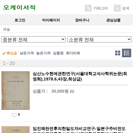
카테고리
검색
로그인
마이페이지
장바구니
관심상품
예술
최신순
낮은가격
높은가격
상품명
최다리뷰
1 - 20
심산노수현에관한연구(서울대학교석사학위논문(최
영희),1978.6,43장,최상급)
상품가 :
30,000원
(0)
0
임진왜란전후의한일도자비교연구-일본구주비전도