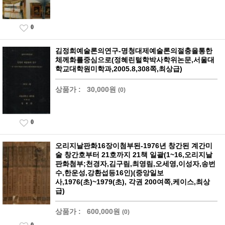
0
김정희예술론의연구-명청대제예술론의절충을통한
체께화를중심으로(정혜린털학박사학위논문,서울대
학교대학원미학과,2005.8,308쪽,최상급)
상품가 :
30,000원
(0)
0
오리지날판화16장이첨부된-1976년 창간된 계간미
술 창간호부터 21호까지 21책 일괄(1~16,오리지날
판화첨부;천경자,김구림,최영림,오세영,이성자,송번
수,한운성,강환섭등16인)(중앙일보
사,1976(초)~1979(초), 각권 200여쪽,케이스,최상
급)
상품가 :
600,000원
(0)