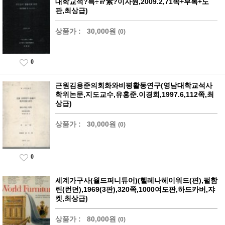
대학교석?륵÷㎡紫?이자원,2009.2,71쪽+부록+도
판,최상급)
상품가 :
30,000원
(0)
0
근원김용준의회화와비평활동연구(영남대학교석사
학위논문,지도교수,유홍준.이경희,1997.6,112쪽,최
상급)
상품가 :
30,000원
(0)
0
세계가구사(월드퍼니튜어)(헬레나헤이워드(편),펄함
린(런던),1969(3판),320쪽,1000여도판,하드카버,쟈
켓,최상급)
상품가 :
80,000원
(0)