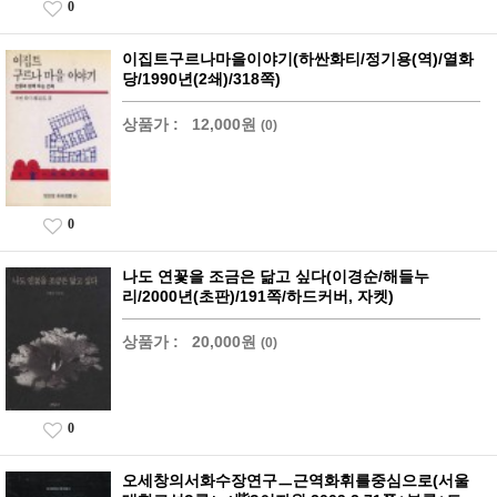
0
이집트구르나마을이야기(하싼화티/정기용(역)/열화
당/1990년(2쇄)/318쪽)
상품가 :
12,000원
(0)
0
나도 연꽃을 조금은 닮고 싶다(이경순/해들누
리/2000년(초판)/191쪽/하드커버, 자켓)
상품가 :
20,000원
(0)
0
오세창의서화수장연구ㅡ근역화휘를중심으로(서울