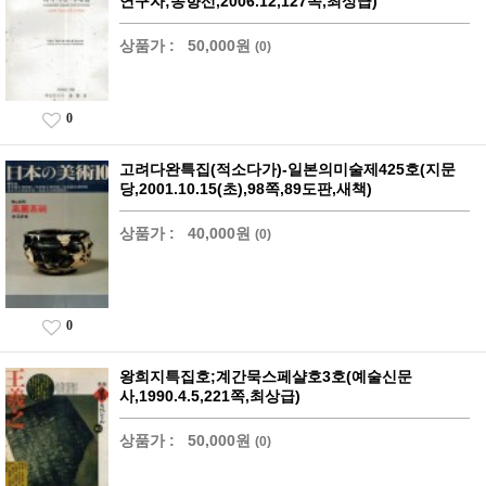
연구자;송향선,2006.12,127쪽,최상급)
상품가 :
50,000원
(0)
0
고려다완특집(적소다가)-일본의미술제425호(지문
당,2001.10.15(초),98쪽,89도판,새책)
상품가 :
40,000원
(0)
0
왕희지특집호;계간묵스페샬호3호(예술신문
사,1990.4.5,221쪽,최상급)
상품가 :
50,000원
(0)