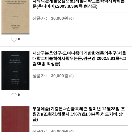
자와의관걔를중심으로(서울대학교문학박사학위논
문(혼다마비),2003.8,366쪽,최상급)
상품가 :
30,000원
(0)
0
서산구본웅연구-모더니즘에기반한전통의추구(서울
대학교미술학석사학위논문,권근영,2002.8,91쪽+그
림85종,최상급)
상품가 :
30,000원
(0)
0
무용예술(기증본->손금옥혜존 정미년 12월28일 조
원경)(조원경,해문사,1967(초),364쪽,하드카바,상
급)
상품가 :
40,000원
(0)