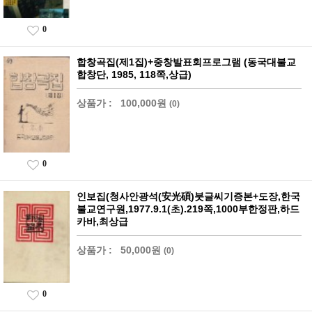
0
합창곡집(제1집)+중창발표회프로그램 (동국대불교
합창단, 1985, 118쪽,상급)
상품가 :
100,000원
(0)
0
인보집(청사안광석(安光碩)붓글씨기증본+도장,한국
불교연구원,1977.9.1(초).219쪽,1000부한정판,하드
카바,최상급
상품가 :
50,000원
(0)
0