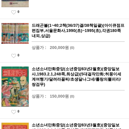
0
드래곤볼(1~40;2책(36/37)결/38책일괄)(아이큐점프
편집부,서울문화사,1990(초)~1995(초),각권180쪽
내외,상급)
상품가 :
200,000원
(0)
0
소년소녀만화중앙(소년중앙83년2월호)(중앙일보
사,1983.2.1,248쪽,최상급)(5대걸작만화;허풍이세
계여행기/달려라꼴찌/초생달나그네/롤랑의뿔피리/
쌍검무)
상품가 :
150,000원
(0)
0
소년소녀만화중앙(소년중앙83년3월호)(중앙일보