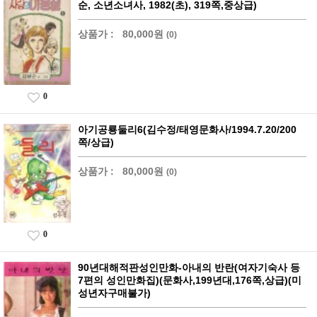
순, 소년소녀사, 1982(초), 319쪽,중상급)
상품가 :
80,000원
(0)
0
아기공룡둘리6(김수정/태영문화사/1994.7.20/200
쪽/상급)
상품가 :
80,000원
(0)
0
90년대해적판성인만화-아내의 반란(여자기숙사 등
7편의 성인만화집)(문화사,199년대,176쪽,상급)(미
성년자구매불가)