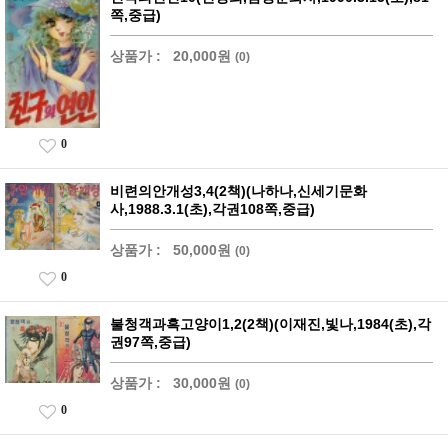
쪽,중급)
상품가 :
20,000원
(0)
0
비련의안개성3,4(2책)(나하나,신세기문화
사,1988.3.1(초),각권108쪽,중급)
상품가 :
50,000원
(0)
0
불청객과흑고양이1,2(2책)(이재진,빛나,1984(초),각
권97쪽,중급)
상품가 :
30,000원
(0)
0