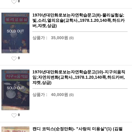
0
1970년대만화로보는자연학습문고(8)-물리실험실;
빛,소리,열의요술(교학사,,1978.1.20,140쪽,하드카
버,쟈켓,상급)
상품가 :
35,000원
(0)
0
1970년대만화로보는자연학습문고(10)-지구의움직
임;자연의변화(교학사,,1978.1.20,140쪽,하드카버,
쟈켓,상급)
상품가 :
40,000원
(0)
0
캔디 코믹스(순정만화)- "사랑의 미용실"(1) (김필