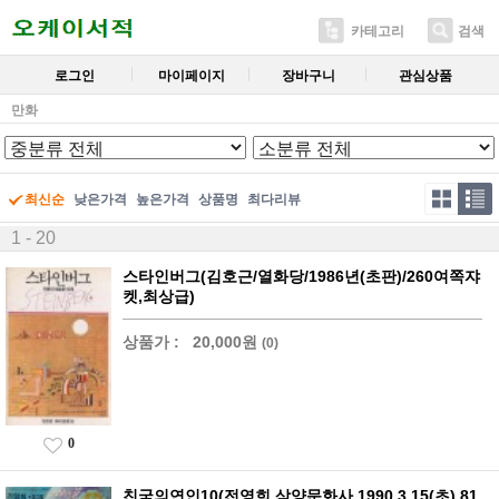
카테고리
검색
로그인
마이페이지
장바구니
관심상품
만화
최신순
낮은가격
높은가격
상품명
최다리뷰
1 - 20
스타인버그(김호근/열화당/1986년(초판)/260여쪽쟈
켓,최상급)
상품가 :
20,000원
(0)
0
친국의연인10(전영희,삼양문화사,1990.3.15(초),81