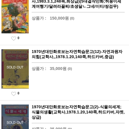
사,1983.3.1,248쪽,최상급)(5대걸작만화;허풍이세
계여행기/달려라꼴찌/초생달ㄴ그네/이티/쌍검무)
상품가 :
150,000원
(0)
0
1970년대만화로보는자연학습문고(12)-자연과원자
의힘(교학사,,1978.1.20,140쪽,하드카버,중급)
상품가 :
35,000원
(0)
0
1970년대만화로보는자연학습문고(2)-식물의세계;
식물의생활(교학사,1978.1.20,140쪽,하드카버,쟈켓,
상급)