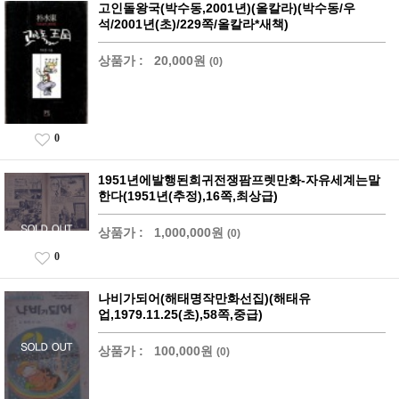
고인돌왕국(박수동,2001년)(올칼라)(박수동/우
석/2001년(초)/229쪽/올칼라*새책)
상품가 :
20,000원
(0)
0
1951년에발행된희귀전쟁팜프렛만화-자유세계는말
한다(1951년(추정),16쪽,최상급)
상품가 :
1,000,000원
(0)
0
나비가되어(해태명작만화선집)(해태유
업,1979.11.25(초),58쪽,중급)
상품가 :
100,000원
(0)