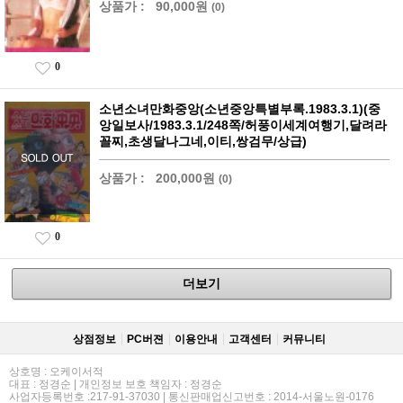
상품가 :
90,000원
(0)
0
소년소녀만화중앙(소년중앙특별부록.1983.3.1)(중
앙일보사/1983.3.1/248쪽/허풍이세계여행기,달려라
꼴찌,초생달나그네,이티,쌍검무/상급)
상품가 :
200,000원
(0)
0
더보기
상점정보
PC버젼
이용안내
고객센터
커뮤니티
상호명 : 오케이서적
대표 : 정경순 | 개인정보 보호 책임자 : 정경순
사업자등록번호 :217-91-37030 | 통신판매업신고번호 : 2014-서울노원-0176