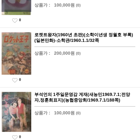
상품가 :
100,000원
(0)
0
로켓트왕자(1960년 초판)(소학이년생 정월호 부록)
(일본만화)-소학관/1960.1.1/32쪽
상품가 :
200,000원
(0)
0
부석언의 1주일문영감 게재(새농민1969.7.1;전양
자,정훈희표지)(농협중앙회/1969.7.1/188쪽)
상품가 :
100,000원
(0)
0