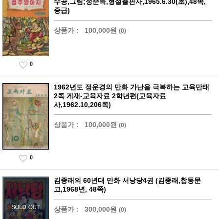
수공,그림;성순득,형설출판사,1965.6.30(초),48쪽,
중급)
상품가 :
100,000원
(0)
0
1962년도 정운경의 만화 가난을 극복하는 교육만태
2쪽 게재-교육자료 2학년편(교육자료
사,1962.10,206쪽)
상품가 :
100,000원
(0)
0
김종래의 60년대 만화 서낭당4권 (김종래,합동문
고,1968년, 48쪽)
상품가 :
300,000원
(0)