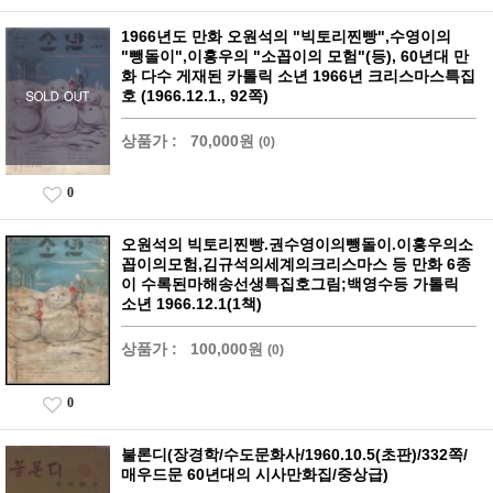
1966년도 만화 오원석의 "빅토리찐빵",수영이의
"뺑돌이",이홍우의 "소꼽이의 모험"(등), 60년대 만
화 다수 게재된 카톨릭 소년 1966년 크리스마스특집
호 (1966.12.1., 92쪽)
상품가 :
70,000원
(0)
0
오원석의 빅토리찐빵.권수영이의뺑돌이.이홍우의소
꼽이의모험,김규석의세계의크리스마스 등 만화 6종
이 수록된마해송선생특집호그림;백영수등 가톨릭
소년 1966.12.1(1책)
상품가 :
100,000원
(0)
0
불론디(장경학/수도문화사/1960.10.5(초판)/332쪽/
매우드문 60년대의 시사만화집/중상급)