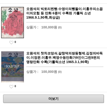
오원석의 빅토리찐빵.수영이의뺑돌이.이홍우의소꼽
이의모험 등 만화 6종이 수록된 가톨릭 소년
1966.9.1,90쪽,최상급)
상품가 :
100,000원
(0)
0
오원석의 찻차코망쇠.갈창덕의쌍동형제.김정의바둑
이.이정문.이홍우.백영수등만화가9인이그린9편의
명랑만화 수록(가톨릭소년 1965.3.1,90쪽)
상품가 :
100,000원
(0)
0
더보기