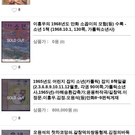
0
이홍우의 1968년도 만화 소꼽이의 모험(등) 수록 -
소년 1책 (1968.10.1, 130쪽, 가톨릭소년사)
상품가 :
0원
(0)
0
1965년도 어린지 잡지 소년(카톨릭) 잡지 8책일괄
(2.3.6.8.9.10.11.12월호, 각권 90여쪽,가톨릭소년
사,1965년)-마해송환갑축가;윤용하작곡/길창덕.이
정문.이홍우.김정.오원석(등)만화8~9편씩게재
상품가 :
800,000원
(0)
0
오원석의 찻차코망쇠.갈창덕의쌍동형제.김정의바둑