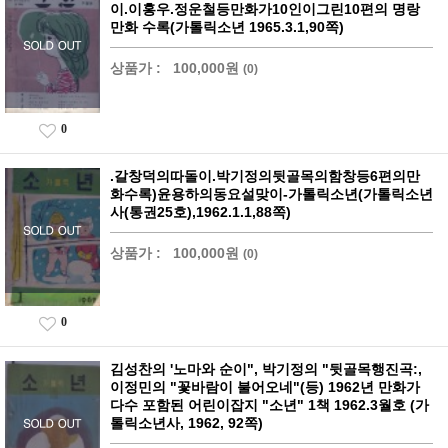
이.이홍우.정운철등만화가10인이그린10편의 명랑
만화 수록(가톨릭소년 1965.3.1,90쪽)
상품가 :
100,000원
(0)
0
.갈창덕의따돌이.박기정의뒷골목의함창등6편의만
화수록)윤용하의동요설맞이-가톨릭소년(가톨릭소년
사(통권25호),1962.1.1,88쪽)
상품가 :
100,000원
(0)
0
김성찬의 '노마와 순이", 박기정의 "뒷골목행진곡:,
이정민의 "꽃바람이 불어오네"(등) 1962년 만화가
다수 포함된 어린이잡지 "소년" 1책 1962.3월호 (가
톨릭소년사, 1962, 92쪽)