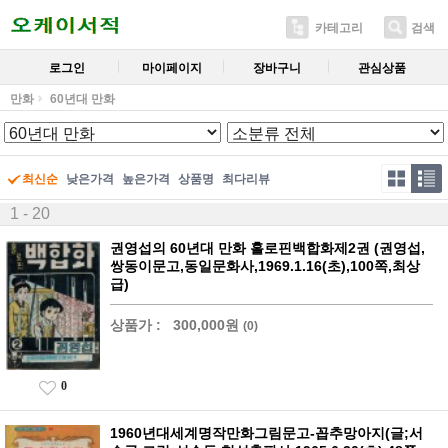
카테고리
검색
로그인
마이페이지
장바구니
관심상품
만화
60년대 만화
최신순
낮은가격
높은가격
상품명
최다리뷰
1 - 20
권영섭의 60년대 만화 홀로핀백합화제2권 (권영섭,
쌍동이문고,동일문화사,1969.1.16(초),100쪽,최상
급)
상품가 :
300,000원
(0)
0
1960년대세계명작만화그림문고-꼽추망아지(글;서