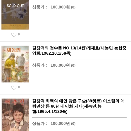
상품가 :
100,000원
(0)
0
길창덕의 정수동 NO.13(14칸)게재호(새농민 농협중
앙회/1962.10.1/56쪽)
상품가 :
100,000원
(0)
0
길창덕 화백의 애인 찾은 구슬(39컷트) 이소림의 애
림만상 등 60년대 만화 게재(새농민,농
협/1965.4.1/120쪽)
상품가 :
100,000원
(0)