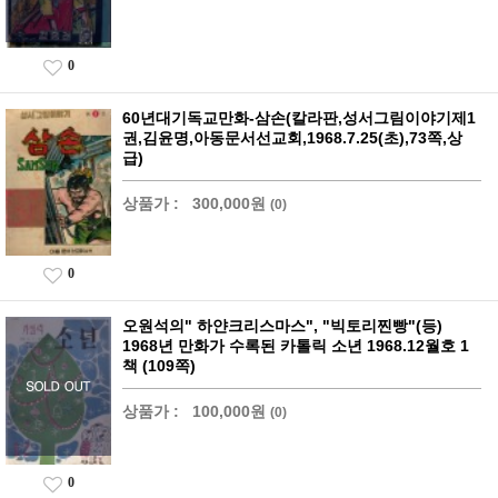
0
60년대기독교만화-삼손(칼라판,성서그림이야기제1
권,김윤명,아동문서선교회,1968.7.25(초),73쪽,상
급)
상품가 :
300,000원
(0)
0
오원석의" 하얀크리스마스", "빅토리찐빵"(등)
1968년 만화가 수록된 카톨릭 소년 1968.12월호 1
책 (109쪽)
상품가 :
100,000원
(0)
0