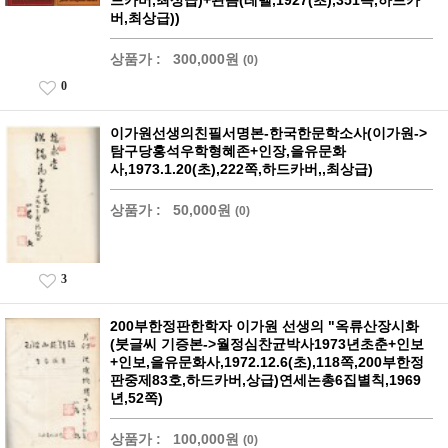
드카버,최상급)+관음(레벨,1927(초),351쪽,하드카
버,최상급))
상품가 :
300,000원
(0)
0
이가원선생의친필서명본-한국한문학소사(이가원->
탐구당홍석우학형혜존+인장,을유문화
사,1973.1.20(초),222쪽,하드카버,,최상급)
상품가 :
50,000원
(0)
3
200부한정판한학자 이가원 선생의 "옥류산장시화
(붓글씨 기증본->월정심찬균박사1973년초춘+인보
+인보,을유문화사,1972.12.6(초),118쪽,200부한정
판중제83호,하드카버,상급)연세논총6집별칙,1969
년,52쪽)
상품가 :
100,000원
(0)