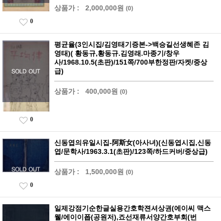
상품가 :
2,000,000원
(0)
0
평균율(3인시집/김영태기증본->백승길선생혜존 김
영태)( 황동규,황동규.김영래.마종기/창우
사/1968.10.5(초판)/151쪽/700부한정판/자켓/중상
급)
상품가 :
400,000원
(0)
0
신동엽의유일시집-阿斯女(아사녀)(신동엽시집,신동
엽/문학사/1963.3.1(초판)/123쪽/하드커버/중상급)
상품가 :
1,500,000원
(0)
0
일제강점기순한글실용간호학젼셔상권(에이씨 맥스
웰/에이이폽(공원저),죠선재류서양간호부회(번