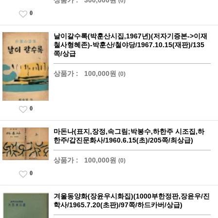
(0)
0
날이갈수록(박훈산시집,1967년)(저자기증본->이재
철사형혜존)-박훈산/철야당/1967.10.15(재판)/135
쪽/상급
상품가 :
100,000원
(0)
0
마돈나(표지,장정,속그림;박봉수,하한주 시조집,하
한주/갑진문화사/1960.6.15(초)/205쪽/최상급)
상품가 :
100,000원
(0)
0
겨울동양화(장윤우시화집)(1000부한정판,장윤우/진
학사/1965.7.20(초판)/97쪽/하드카버/상급)