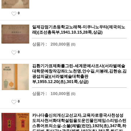
0
일제강점기초등학교노래책-미쿠니노우타(제국의노
래)(조선총독부,1941.10.15,28쪽,상급)
상품가 :
200,000원
(0)
0
김환기가표제화를그린-세계문예사조사(서라벌예술
대학문예창작강좌1;노천명,안수길,이봉래,김현승,김
광섭의글)(서라벌예술대학출판
부,1955.12.20(초),301쪽,상급)
상품가 :
100,000원
(0)
0
카나다출신의개신교선교자,교육자로중국사천성성
도의사천서화대학설립을도운인물인제임스리빙스턴
스튜어트의소설-소불(레벨(런던),1925(초),347쪽,하