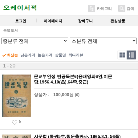
카테고리
검색
로그인
마이페이지
장바구니
관심상품
특별도서
최신순
낮은가격
높은가격
상품명
최다리뷰
1 - 20
문교부인정-반공독본6(윤태영외6인,이문
당,1956.4.10(초),64쪽,중급)
상품가 :
100,000원
(0)
0
시문학 (통권5호,청운출판사, 1965.8.1, 56쪽)