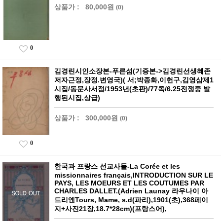
상품가 :
80,000원
(0)
0
김경린시인소장본-푸른섬(기증본->김경린선생혜존
저자근정,장정.변영국)( 서;박종화,이헌구,김영삼제1
시집/동문사서점/1953년(초판)/77쪽/6.25전쟁중 발
행된시집,상급)
상품가 :
300,000원
(0)
0
한국과 프랑스 선교사들-La Corée et les
missionnaires français,INTRODUCTION SUR LE
PAYS, LES MOEURS ET LES COUTUMES PAR
CHARLES DALLET.(Adrien Launay 라우나이 아
드리엔Tours, Mame, s.d(파리),1901(초),368페이
지+사진21장,18.7*28cm)(프랑스어),