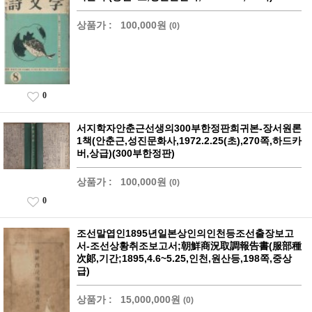
상품가 :
100,000원
(0)
0
서지학자안춘근선생의300부한정판희귀본-장서원론
1책(안춘근,성진문화사,1972.2.25(초),270쪽,하드카
버,상급)(300부한정판)
상품가 :
100,000원
(0)
0
조선말엽인1895년일본상인의인천등조선출장보고
서-조선상황취조보고서;朝鮮商況取調報告書(服部種
次郞,기간;1895,4.6~5.25,인천,원산등,198쪽,중상
급)
상품가 :
15,000,000원
(0)