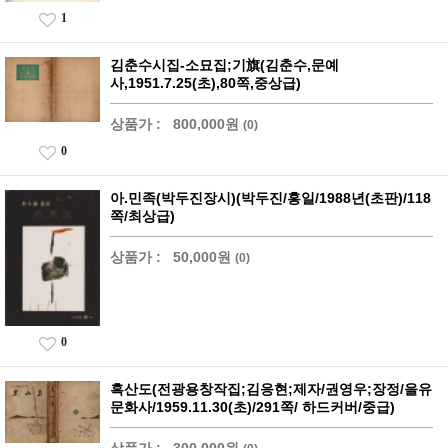
1
김춘수시집-소묘집;기旗(김춘수,문예
사,1951.7.25(초),80쪽,중상급)
상품가 :
800,000원
(0)
0
아.민족(박두진장시)(박두진/홍일/1988년(초판)/118
쪽/최상급)
상품가 :
50,000원
(0)
0
흑산도(전광용창작집;김응현;제자/권영우;장정/을유
문화사/1959.11.30(초)/291쪽/ 하드커버/중급)
상품가 :
300,000원