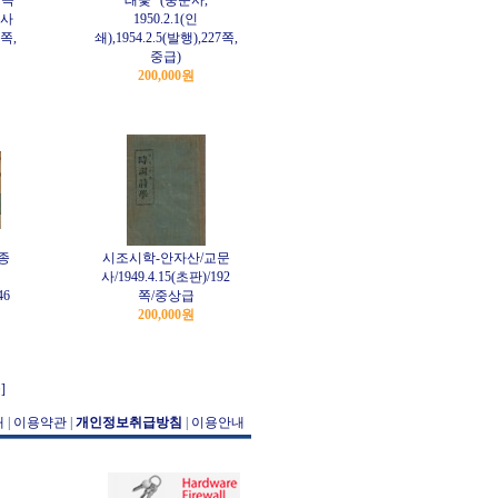
구곡
래꽃" (숭문사,
화사
1950.2.1(인
3쪽,
쇄),1954.2.5(발행),227쪽,
중급)
200,000원
종
시조시학-안자산/교문
사/1949.4.15(초판)/192
46
쪽/중상급
200,000원
]
개
|
이용약관
|
개인정보취급방침
|
이용안내