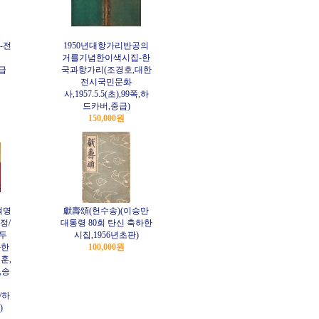
-전
1950년대항가리반공의
거를기념한이색시집-한
상급
국과항가리(조경호,대한
전시국민문화
사,1957.5.5(초),99쪽,하
드카버,중급)
150,000원
혁명
獻壽頌(헌수송)(이승만
정/
대통령 80회 탄신 축하한
두
시집,1956년초판)
과한
100,000원
훈,
,송
쪽/하
)