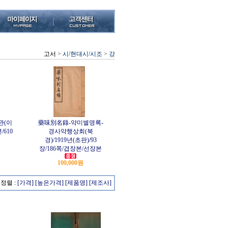
고서
>
시/현대시/시조
>
강
관(이
藥味別名錄-약미별명록-
/610
경사약행상회(북
경)/1919년(초판)/93
장/186쪽/겹장본/선장본
100,000원
정렬 :
[가격]
[높은가격]
[제품명]
[제조사]