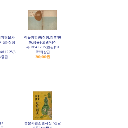
의지형을사
이율의항변(장정;김훈/판
집)-장정
화;정규)-고원/시작
사/1954.12.15(초판)/81
46.12.25(3
쪽/최상급
2쪽/중급
200,000원
인지
숭문사판소월시집 "진달