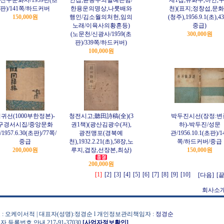
/신구문화사/1959년(초
인집;윤동주의별헤는밤/
제1집;유화주,하인,
판)/141쪽/하드커버
한용운의명상,나룻배와
천)(표지;정창섭,문
150,000원
행인/김소월의처헌,임의
(청주),1956.9.1(초),4
노래/이육사의황혼등)
중급)
(노문천/신광사/1959(초
300,000원
판)/339쪽/하드커버)
100,000원
귀선(1000부한정본)-
청전시고;聽田詩稿(全)(3
박두진시선(장정:변
구경서시집/중앙문화
권1책)(광산김광수(저),
하)-박두진/성문
1957.6.30(초판)/77쪽/
광전맹포(경북예
관/1956.10.1(초판)/1
중급
천),1932.2.21(초),58장,노
쪽/하드커버/중급
200,000원
루지,겹장,선장본,최상)
150,000원
200,000원
[1]
[2]
[3]
[4]
[5]
[6]
[7]
[8]
[9]
[10]
[다음]
[끝
회사소
 : 오케이서적 | 대표자(성명):정경순 l 개인정보관리책임자 :
정경순
자 등록번호 안내 217-91-37030
[사업자정보확인]