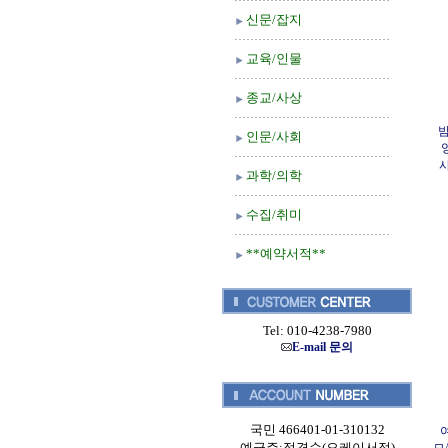
신문/잡지
교육/인물
종교/사상
밤
인문/사회
사
과학/의학
수집/취미
**예약서적**
Tel: 010-4238-7980
E-mail 문의
국민 466401-01-310132
예금주:정경순(오케이서적)