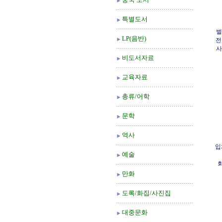
특별도서
벌
LP(음반)
전
사/
비도서자료
교육자료
총류/어학
문학
역사
입
예술
회
만화
도록/화집/사진집
대중문화