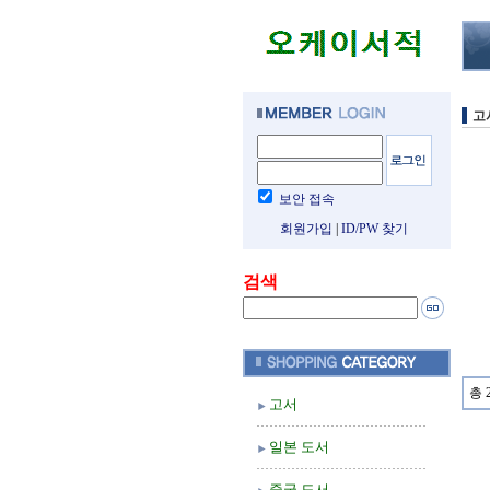
고
보안 접속
회원가입
|
ID/PW 찾기
검색
총 
고서
일본 도서
중국 도서