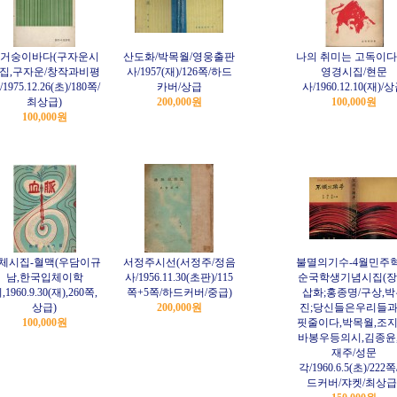
거숭이바다(구자운시
산도화/박목월/영웅출판
나의 취미는 고독이다
집,구자운/창작과비평
사/1957(재)/126쪽/하드
영경시집/현문
1975.12.26(초)/180쪽/
카버/상급
사/1960.12.10(재)/
최상급)
200,000원
100,000원
100,000원
체시집-혈맥(우담이규
서정주시선(서정주/정음
불멸의기수-4월민주
남,한국입체이학
사/1956.11.30(초판)/115
순국학생기념시집(장
,1960.9.30(재),260쪽,
쪽+5쪽/하드커버/중급)
삽화;홍종명/구상,박
상급)
200,000원
진;당신들은우리들
100,000원
핏줄이다,박목월,조지
바봉우등의시,김종윤
재주/성문
각/1960.6.5(초)/222
드커버/쟈켓/최상급