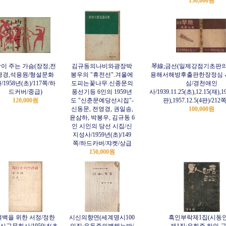
150,000원
이 주는 가슴(장정;전
김규동의나비와광장박
琴線;금선(일제강점기초판
영경,석용원/형설문화
봉우의 "휴전선".겨울에
용해서해방후출판한장정심 시
/1958년(초)/117쪽/하
도피는꽃나무.신종문의
심/경천애인
드커버/중급)
풍선기등 6인의 1959년
사/1939.11.25(초),12.15(재),19
120,000원
도 "신춘문예당선시집"-
판),1957.12.5(4판)/21
신동문, 전영경, 권일송,
100,000원
윤삼하, 박봉우, 김규동 6
인 시인의 당선 시집/신
지성사/1959년(초)/149
쪽/하드카버/쟈켓/상급
150,000원
여백을 위한 서정/정한
시신의향연(세계명시100
흑인부락제1집(시동