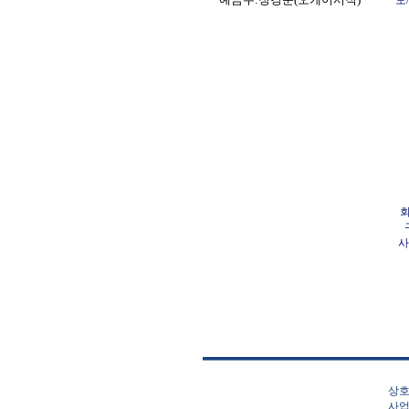
모
회
사/
상호
사업