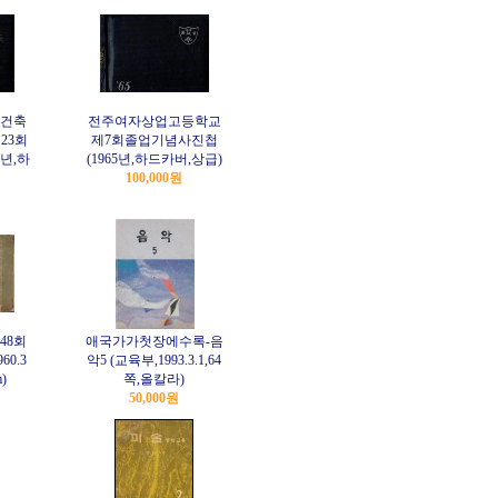
건축
전주여자상업고등학교
23회
제7회졸업기념사진첩
년,하
(1965년,하드카버,상급)
100,000원
48회
애국가가첫장에수록-음
0.3
악5 (교육부,1993.3.1,64
)
쪽,올칼라)
50,000원