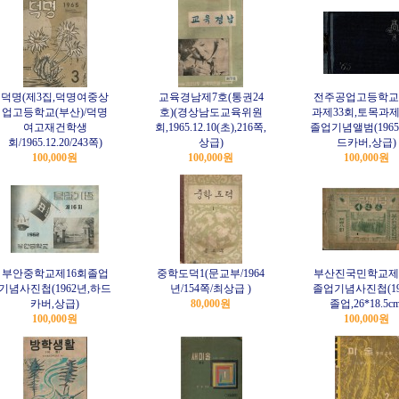
덕명(제3집,덕명여중상
교육경남제7호(통권24
전주공업고등학교
업고등학교(부산)/덕명
호)(경상남도교육위원
과제33회,토목과제
여고재건학생
회,1965.12.10(초),216쪽,
졸업기념앨범(1965
회/1965.12.20/243쪽)
상급)
드카버,상급)
100,000원
100,000원
100,000원
부안중학교제16회졸업
중학도덕1(문교부/1964
부산진국민학교제
기념사진첩(1962년,하드
년/154쪽/최상급 )
졸업기념사진첩(196
카버,상급)
80,000원
졸업,26*18.5cm
100,000원
100,000원