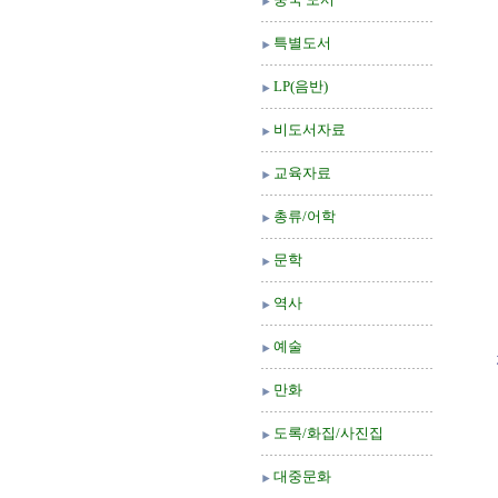
특별도서
LP(음반)
비도서자료
교육자료
총류/어학
문학
역사
예술
만화
도록/화집/사진집
대중문화