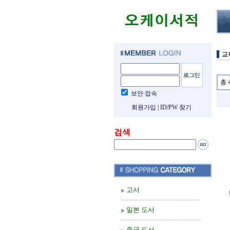
교
총 
보안 접속
회원가입
|
ID/PW 찾기
검색
고서
일본 도서
중국 도서