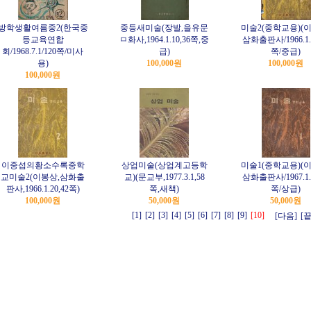
방학생활여름중2(한국중
중등새미술(장발,을유문
미술2(중학교용)(
등교육연합
ㅁ화사,1964.1.10,36쪽,중
삼화출판사/1966.1.2
회/1968.7.1/120쪽/미사
급)
쪽/중급)
용)
100,000원
100,000원
100,000원
이중섭의황소수록중학
상업미술(상업계고등학
미술1(중학교용)(
교미술2(이봉상,삼화출
교)(문교부,1977.3.1,58
삼화출판사/1967.1.1
판사,1966.1.20,42쪽)
쪽,새책)
쪽/상급)
100,000원
50,000원
50,000원
[1]
[2]
[3]
[4]
[5]
[6]
[7]
[8]
[9]
[10]
[다음]
[끝