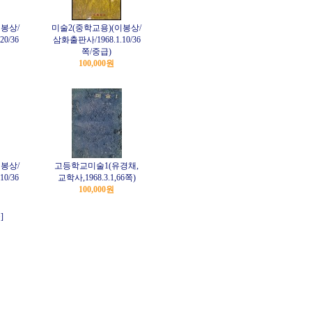
이봉상/
미술2(중학교용)(이봉상/
0/36
삼화출판사/1968.1.10/36
쪽/중급)
100,000원
이봉상/
고등학교미술1(유경채,
0/36
교학사,1968.3.1,66쪽)
100,000원
]