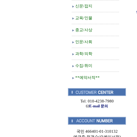
신문/잡지
교육/인물
종교/사상
인문/사회
과학/의학
수집/취미
**예약서적**
Tel: 010-4238-7980
E-mail 문의
국민 466401-01-310132
예금주:정경순(오케이서적)