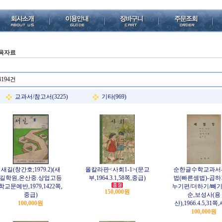
육자료
4194건
교과서/참고서(3225)
기타(969)
새길(창간호;1979.2)(새
올칼라판<사회1-1>(문교
순한글수학교과서
길학원,온산중.상업고등
부,1964.3.1,58쪽,중급)
법(빠른셈법)-곱하
학교문예반,1979,1422쪽,
누기편/더하기/빼기
150,000원
중급)
순,보성사(용
100,000원
산),1966.4.5,31쪽
100,000원