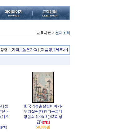
교육자료
>
전체조회
정렬 :
[가격]
[높은가격]
[제품명]
[제조사]
-새샘
한국의농촌살림이야기-
기/나
우리살림(대한기독교계
(계호
명협회,1966(초),62쪽,상
급)
,새책)
50,000원