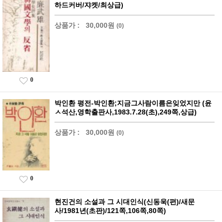
하드커버/쟈켓/최상급)
상품가 :
30,000원
(0)
0
박인환 평전-박인환;지금그사람이름은잊었지만 (윤
ㅅ석산,영학출판사,1983.7.28(초),249쪽,상급)
상품가 :
30,000원
(0)
0
현진건의 소설과 그 시대인식(신동욱(편)/새문
사/1981년(초판)/121쪽,106쪽,80쪽)