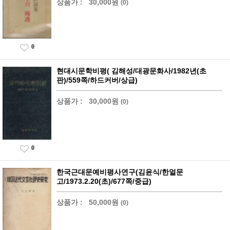
상품가 :
30,000원
(0)
0
현대시문학비평( 김해성/대광문화사/1982년(초
판)/559쪽/하드커버/상급)
상품가 :
30,000원
(0)
0
한국근대문예비평사연구(김윤식/한얼문
고/1973.2.20(초)/677쪽/중급)
상품가 :
50,000원
(0)