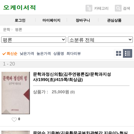
카테고리
검색
로그인
마이페이지
장바구니
관심상품
문학
평론
최신순
낮은가격
높은가격
상품명
최다리뷰
1 - 20
문학과정신의힘(김주연평론집/문학과지성
사/1990(초)/415쪽/최상급)
상품가 :
25,000원
(0)
0
문덕수 기증본(김윤환문공부차관혜감 지은이)-현실