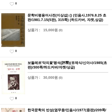
0
문학비평용어사전(이상섭) () (민음사,1976.8.25 초
판/1981.7.15(5판), 315쪽) (하드카버, 쟈켓,상급)
상품가 :
15,000원
(0)
0
보들레르'악의꽃'평석(評釋)(유제식/신아사/1985(초
판)/300쪽/하드커버/쟈켓/상급)
상품가 :
30,000원
(0)
0
한국문학의 반성(염무웅/민음사/1977(증판)/209쪽/