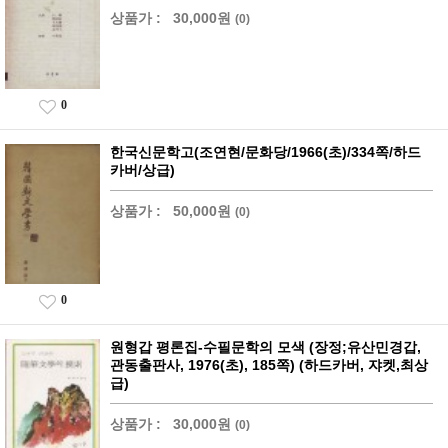
상품가 :
30,000원
(0)
0
한국신문학고(조연현/문화당/1966(초)/334쪽/하드
카버/상급)
상품가 :
50,000원
(0)
0
원형갑 평론집-수필문학의 모색 (장정;유산민경갑,
관동출판사, 1976(초), 185쪽) (하드카버, 쟈켓,최상
급)
상품가 :
30,000원
(0)