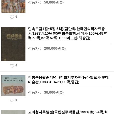
상품가 :
50,000원
(0)
0
민속도감1집~5집,5책)(김만희/한국민속학자료총
서/1977.4.15원본5책합본발행,상미사,100쪽,48ㅉ
뽁,50쪽,52쪽.57쪽,1000여도판/최상급)
상품가 :
200,000원
(0)
0
김봉룡옹팔순기념나전칠기부자전(동아일보사,롯데
미술관,1983.3.16-21,60쪽,중급)
상품가 :
30,000원
(0)
0
고려청자특별전(국립진주박물관,1991(초),24쪽,최