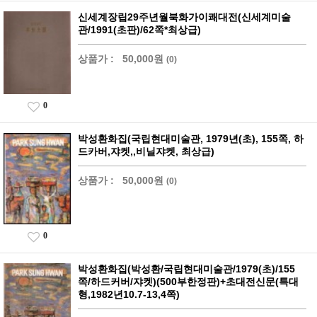
신세계장립29주년월북화가이쾌대전(신세계미술
관/1991(초판)/62쪽*최상급)
상품가 :
50,000원
(0)
0
박성환화집(국립현대미술관, 1979년(초), 155쪽, 하
드카버,쟈켓,,비닐쟈켓, 최상급)
상품가 :
50,000원
(0)
0
박성환화집(박성환/국립현대미술관/1979(초)/155
쪽/하드커버/쟈켓)(500부한정판)+초대전신문(특대
형,1982년10.7-13,4쪽)