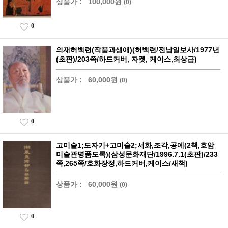
상품가 :
100,000원
(0)
0
의재허백련(작품과생애)(허백련/전남일보사/1977년
(초판)/203쪽/하드커버, 자켓, 케이스,최상급)
상품가 :
60,000원
(0)
0
고미술1;도자기+고미술2;서화,조각,공예(2책,호암
미술관명품도록)(삼성문화재단/1996.7.1(초판)/233
쪽,265쪽/호화장정,하드커버,케이스/새책)
상품가 :
60,000원
(0)
0