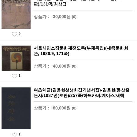
판)/131쪽/최상급
상품가 :
30,000원
(0)
0
서울시민소장문화재전도록(부채특집)(세종문화회
관, 1986.9, 171쪽)
상품가 :
40,000원
(0)
1
여초쇄금(김응현선생화갑기념서집)-김응현/동산출
판사/1987년(초판)/257쪽/하드카버/케이스/새책
상품가 :
80,000원
(0)
1