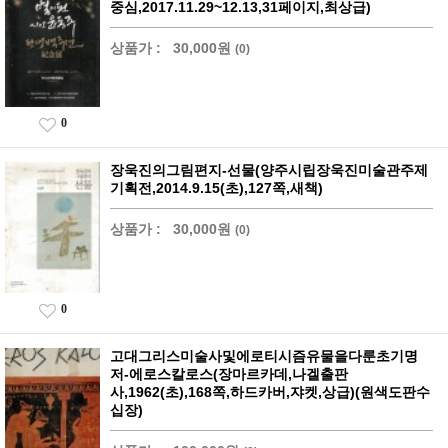
중심,2017.11.29~12.13,31페이지,최상급)
상품가 :
30,000원
(0)
0
장욱진의그림편지-선물(양주시립장욱진미술관주제
기획전,2014.9.15(초),127쪽,새책)
상품가 :
30,000원
(0)
0
고대그리스미술사및에로티시즘유물을다룬초기명
저-에로스칼로스(장마르카데,나겔출판
사,1962(초),168쪽,하드카버,쟈켓,상급)(원색도판수
십장)