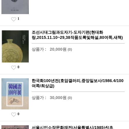
1
조선시대그림과도자기-도자기편(현대화
랑,2015.11.10~29,38작품도록및해설,80여쪽,새책)
상품가 :
20,000원
(0)
0
한국화100년전(호암갤러리,중앙일보사/1986.4/100
여쪽/최상급)
상품가 :
30,000원
(0)
0
서울시민소장문화재전/서울특별시/1985년(초