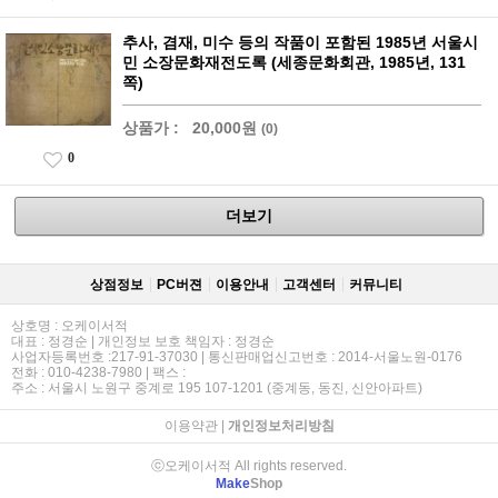
추사, 겸재, 미수 등의 작품이 포함된 1985년 서울시
민 소장문화재전도록 (세종문화회관, 1985년, 131
쪽)
상품가 :
20,000원
(0)
0
더보기
상점정보
PC버젼
이용안내
고객센터
커뮤니티
상호명 : 오케이서적
대표 : 정경순 | 개인정보 보호 책임자 : 정경순
사업자등록번호 :217-91-37030 | 통신판매업신고번호 : 2014-서울노원-0176
전화 : 010-4238-7980 | 팩스 :
주소 : 서울시 노원구 중계로 195 107-1201 (중계동, 동진, 신안아파트)
이용약관
|
개인정보처리방침
ⓒ오케이서적 All rights reserved.
Make
Shop