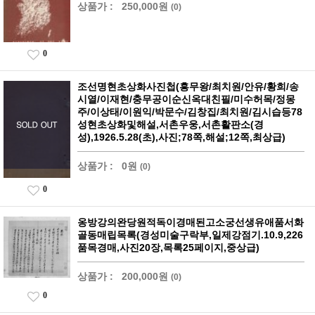
상품가 :
250,000원
(0)
0
조선명현초상화사진첩(흥무왕/최치원/안유/황희/송
시열/이재현/충무공이순신옥대친필/미수허목/정몽
주/이상태/이원익/박문수/김창집/최치원/김시습등78
성현초상화및해설,서촌우웅,서촌활판소(경
성),1926.5.28(초),사진;78쪽,해설;12쪽,최상급)
상품가 :
0원
(0)
0
옹방강의완당원적독이경매된고소궁선생유애품서화
골동매립목록(경성미술구락부,일제강점기.10.9,226
품목경매,사진20장,목록25페이지,중상급)
상품가 :
200,000원
(0)
0