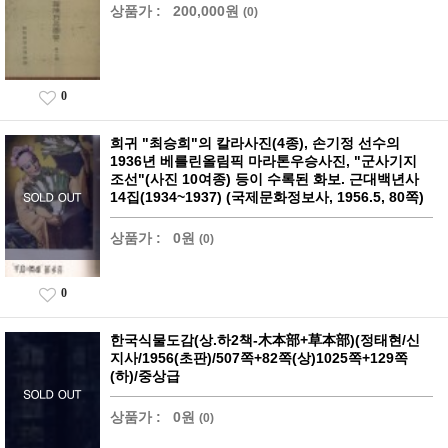
상품가 :
200,000원
(0)
0
희귀 "최승희"의 칼라사진(4종), 손기정 선수의
1936년 베를린올림픽 마라톤우승사진, "군사기지
조선"(사진 10여종) 등이 수록된 화보. 근대백년사
14집(1934~1937) (국제문화정보사, 1956.5, 80쪽)
상품가 :
0원
(0)
0
한국식물도감(상.하2책-木本部+草本部)(정태현/신
지사/1956(초판)/507쪽+82쪽(상)1025쪽+129쪽
(하)/중상급
상품가 :
0원
(0)