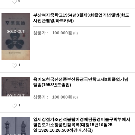
0
부산여자중학교1954년3월제3회졸업기념앨범(항도
사진관촬영,하드카버)
상품가 :
100,000원
(0)
1
육이오한국전쟁중부산동광국민학교제9회졸업기념
앨범(1953년도졸업)
상품가 :
100,000원
(0)
1
일제강점기조선석불탑이경매된동경미술구락부에서
열린모가소장품입찰목록(대정15년10월25
일;1926.10.26,500점경매,상급)