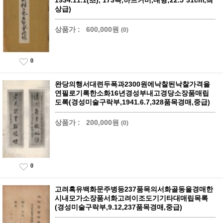
1934.11.1(초), 173쪽,하드커버,대형;22.5*31cm,최
상급)
상품가 :
600,000원
(0)
0
완당의행서대련두폭과2300원에낙찰된낙찰가격을
연필로기록한소화16년경성부내고경당소장품매립
도록(경성미술구락부,1941.6.7,328품목경매,중급)
상품가 :
200,000원
(0)
0
고려흑유백화문주병등237품목의서화골동을경매한
시내모가소장품서화고려이조도기기타대매립목록
(경성미술구락부,9.12,237품목경매,중급)