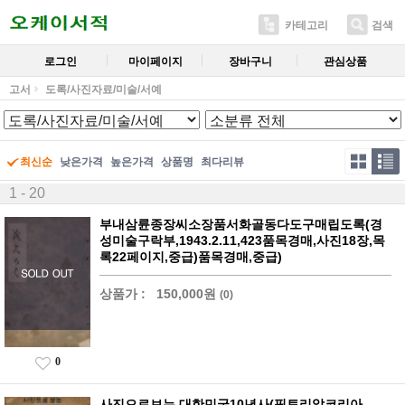
카테고리
검색
로그인
마이페이지
장바구니
관심상품
고서
도록/사진자료/미술/서예
최신순
낮은가격
높은가격
상품명
최다리뷰
1 - 20
부내삼륜종장씨소장품서화골동다도구매립도록(경
성미술구락부,1943.2.11,423품목경매,사진18장,목
록22페이지,중급)품목경매,중급)
상품가 :
150,000원
(0)
0
사진으로보는 대한민국10년사(픽토리알코리아