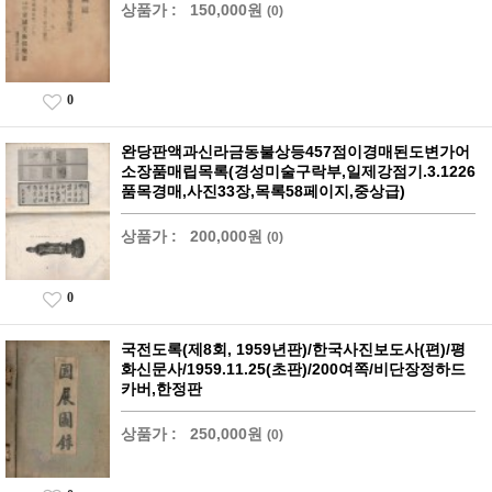
상품가 :
150,000원
(0)
0
완당판액과신라금동불상등457점이경매된도변가어
소장품매립목록(경성미술구락부,일제강점기.3.1226
품목경매,사진33장,목록58페이지,중상급)
상품가 :
200,000원
(0)
0
국전도록(제8회, 1959년판)/한국사진보도사(편)/평
화신문사/1959.11.25(초판)/200여쪽/비단장정하드
카버,한정판
상품가 :
250,000원
(0)