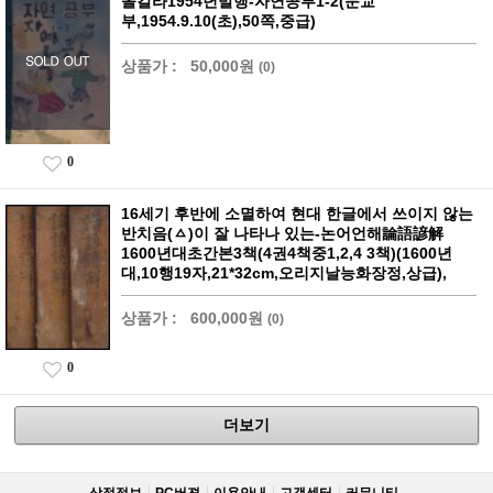
올칼라1954년발행-자연공부1-2(문교
부,1954.9.10(초),50쪽,중급)
상품가 :
50,000원
(0)
0
16세기 후반에 소멸하여 현대 한글에서 쓰이지 않는
반치음(ㅿ)이 잘 나타나 있는-논어언해論語諺解
1600년대초간본3책(4권4책중1,2,4 3책)(1600년
대,10행19자,21*32cm,오리지날능화장정,상급),
상품가 :
600,000원
(0)
0
더보기
상점정보
PC버젼
이용안내
고객센터
커뮤니티