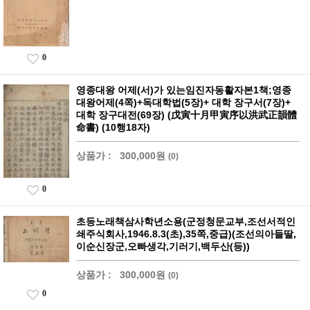
0
영종대왕 어제(서)가 있는임진자동활자본1책;영종
대왕어제(4쪽)+독대학법(5장)+ 대학 장구서(7장)+
대학 장구대전(69장) (戊寅十月甲寅序以洪武正韻體
命書) (10행18자)
상품가 :
300,000원
(0)
0
초등노래책삼사학년소용(군정청문교부,조선서적인
쇄주식회사,1946.8.3(초),35쪽,중급)(조선의아들딸,
이순신장군,오빠생각,기러기,백두산(등))
상품가 :
300,000원
(0)
0