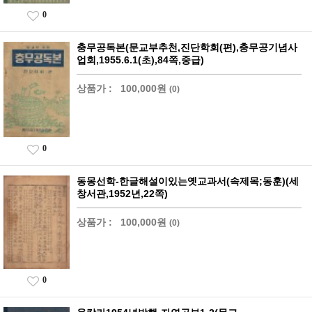
0
충무공독본(문교부추천,진단학회(편),충무공기념사
업회,1955.6.1(초),84쪽,중급)
상품가 :
100,000원
(0)
0
동몽선학-한글해설이있는옛교과서(속제목;동훈)(세
창서관,1952년,22쪽)
상품가 :
100,000원
(0)
0