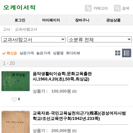
카테고리
검색
로그인
마이페이지
장바구니
관심상품
고서
교과서/참고서
최신순
낮은가격
높은가격
상품명
최다리뷰
1 - 20
음악생활6(이승학,문화교육출판
사,1960,4,20(초),50쪽,최상급)
상품가 :
100,000원
(0)
0
교육자료-국민교육실천의근기(根基)(경성여자사범
학교/조선교육연구회/1942년.233쪽)
상품가 :
200,000원
(0)