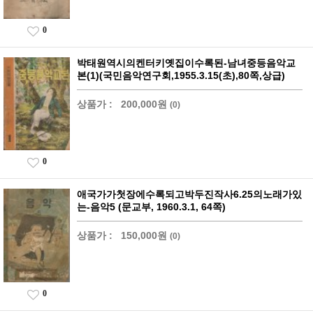
0
박태원역시의켄터키옛집이수록된-남녀중등음악교
본(1)(국민음악연구회,1955.3.15(초),80쪽,상급)
상품가 :
200,000원
(0)
0
애국가가첫장에수록되고박두진작사6.25의노래가있
는-음악5 (문교부, 1960.3.1, 64쪽)
상품가 :
150,000원
(0)
0