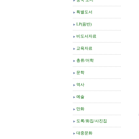
특별도서
LP(음반)
비도서자료
교육자료
총류/어학
문학
역사
예술
만화
도록/화집/사진집
대중문화