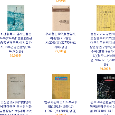
9,000원
조선총독부 금지단행본
우리출판100년(현암사,
불설아미타경판화
목록(1941년1월판)(조선
이중한(외)/현암
고찰충북지역의고
총독부경무국,여강출판
사/2001(초)/327쪽/하드
대금석문과직지서
사,1986년영인발행,302
커버/상급
상관성연구등9편
쪽,최상급)
25,000원
수록-고인쇄문화(
30,000원
집)(청주고인쇄
관,2014.12.15,27
급)
30,000원
조선왕조시대의반닫이
범우사판매고서목록-제1
광복50주년한글
에관한연구-금속장식문
집(1992.8~1996.12)
목록(윤형두선생
양을중심으로(지독교수;
(1997.1(초),301쪽,상급)
념,1995.10.9~15,