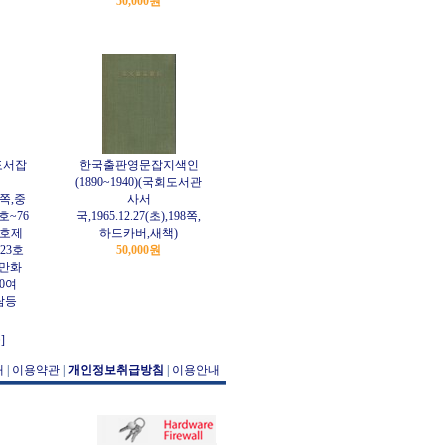
50,000원
도서잡
한국출판영문잡지색인
(1890~1940)(국회도서관
39쪽,중
사서
호~76
국,1965.12.27(초),198쪽,
2호제
하드카버,새책)
23호
50,000원
동만화
0여
람등
]
개
|
이용약관
|
개인정보취급방침
|
이용안내