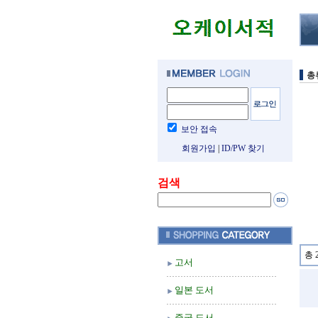
총
보안 접속
회원가입
|
ID/PW 찾기
검색
총 
고서
일본 도서
중국 도서