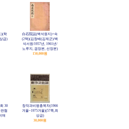
)(학
白石院誌(백석원지)+속
/상급)
(2책)(김창배(김제군)/백
석서원/1957년, 1961년/
노루지, 겹장본, 선장본)
150,000원
 30
창작과비평총목차(1966
출판협
겨울~1975겨울)(57쪽,최
/비매
상급)
30,000원