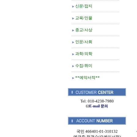
신문/잡지
교육/인물
종교/사상
인문/사회
과학/의학
수집/취미
**예약서적**
Tel: 010-4238-7980
E-mail 문의
국민 466401-01-310132
예금주:정경순(오케이서적)