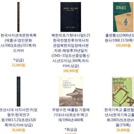
한국서지관계문헌목록
북한의초기현대사및6.25
출판통신(1960년도
(제홍규/경인문화
한국전쟁전후의역사적
원사/1960.11/50쪽
사/1982(초판)/351쪽/하
관점북한의입장에서본
100,000원
드커버
자료-해방후10년일지
(1945~55)(조선중앙통신
*상급)
사,년도미상,369쪽,하드
25,000원
카버,상급)
100,000원
조선시대 서지사연구(정
무량수전 배흘림 기둥에
한국기독교 출판협회
형우/한국연구
기대서서(최순우/학고
년사(한국기독교
원/1983.5.25(초판)/320
재/1994년/460쪽
회/2005년(초판)
쪽/하드카버/상급)
품/276쪽)
*최상급
30,000원
30,000원