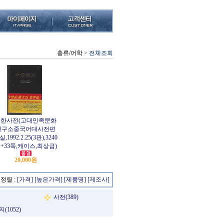
총류/어학
>
전체조회
중한사전(고대민족문화
연구소중국어대사전편
,1992.2.25(3판),3240
+33쪽,케이스,최상급)
20,000원
정렬 :
[가격]
[높은가격]
[제품명]
[제조사]
사전(389)
(1052)