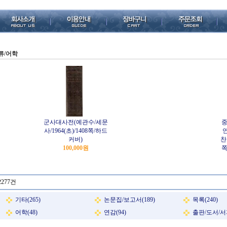
류/어학
군사대사전(예관수/세문
사/1964(초)/1408쪽/하드
커버)
찬실
100,000원
쪽
2277건
기타(265)
논문집/보고서(189)
목록(240)
어학(48)
연감(94)
출판/도서/서지