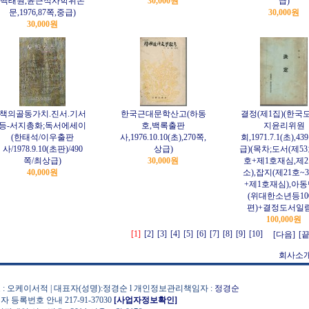
백태원,윤근석사학위논
30,000원
급)
문,1976,87쪽,중급)
30,000원
30,000원
책의골동가치.진서.기서
한국근대문학산고(하동
결정(제1집)(한국
등-서지총화;독서에세이
호,백록출판
지윤리위원
(한태석/이우출판
사,1976.10.10(초),270쪽,
회,1971.7.1(초),4
사/1978.9.10(초판)/490
상급)
급)(목차;도서(제53
쪽/최상급)
30,000원
호+제1호재심,제
40,000원
소),잡지(제21호~3
+제1호재심),아
(위대한소년등10
편)+결정도서일
100,000원
[1]
[2]
[3]
[4]
[5]
[6]
[7]
[8]
[9]
[10]
[다음]
[끝
회사소
 : 오케이서적 | 대표자(성명):정경순 l 개인정보관리책임자 :
정경순
자 등록번호 안내 217-91-37030
[사업자정보확인]