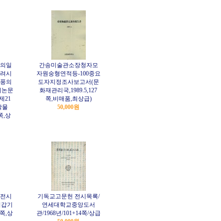
의일
간송미술관소장청자모
려시
자원숭형연적등-100중요
풍의
도자지정조사보고서(문
의논문
화재관리국,1989.5,127
제21
쪽,비매품,최상급)
박물
50,000원
0쪽,상
책전시
기독교고문헌 전시목록/
회갑기
연세대학교중앙도서
21쪽,상
관/1968년/101+14쪽/상급