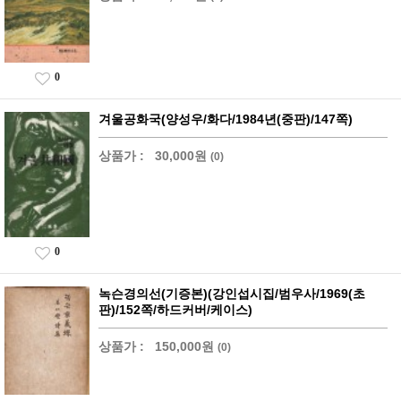
0
겨울공화국(양성우/화다/1984년(중판)/147쪽)
상품가 :
30,000원
(0)
0
녹슨경의선(기증본)(강인섭시집/범우사/1969(초
판)/152쪽/하드커버/케이스)
상품가 :
150,000원
(0)