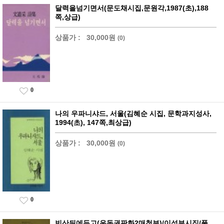
달력을넘기면서(문도채시집,문원각,1987(초),188
쪽,상급)
상품가 :
30,000원
(0)
0
나의 우파니샤드, 서울(김혜순 시집, 문학과지성사,
1994(초), 147쪽,최상급)
상품가 :
30,000원
(0)
0
빈산뒤에두고(운동권판화2매첨부)/이성부시집/풀