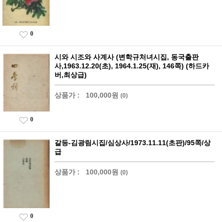
0
시와 시조와 사계사 (변학규처녀시집, 동국출판
사,1963.12.20(초), 1964.1.25(재), 146쪽) (하드카
버,최상급)
상품가 :
100,000원
(0)
0
갈등-김광림시집/심상사/1973.11.11(초판)/95쪽/상
급
상품가 :
100,000원
(0)
0