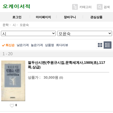
카테고리
검색
로그인
마이페이지
장바구니
관심상품
문학
시
모윤숙
최신순
낮은가격
높은가격
상품명
최다리뷰
1 - 20
절두산시편(주원규시집,문학세계사,1989(초),117
쪽,상급)
상품가 :
30,000원
(0)
0