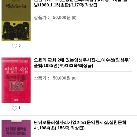
빛/1989.1.15(초판)/117쪽/최상급
상품가 :
50,000원
(0)
0
오윤의 판화 2매 있는양성우시집-노예수첩(양성우/
풀빛/1985년(초)/133쪽/최상급)
상품가 :
50,000원
(0)
1
난뒤로물러설자리가없어요(문익환시집,실천문학
사,1984(초),156쪽,최상급)