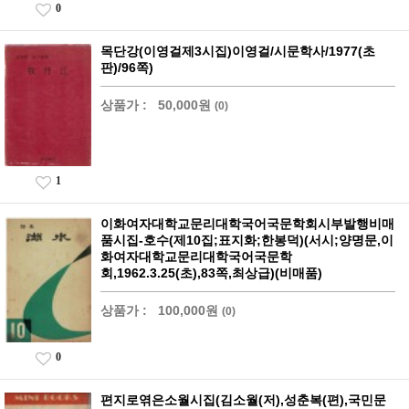
0
목단강(이영걸제3시집)이영걸/시문학사/1977(초
판)/96쪽)
상품가 :
50,000원
(0)
1
이화여자대학교문리대학국어국문학회시부발행비매
품시집-호수(제10집;표지화;한봉덕)(서시;양명문,이
화여자대학교문리대학국어국문학
회,1962.3.25(초),83쪽,최상급)(비매품)
상품가 :
100,000원
(0)
0
편지로엮은소월시집(김소월(저),성춘복(편),국민문