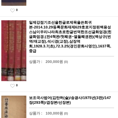
0
일제강점기조선을한글로제목을쓴희귀
본-2014.10.29등록문화재제629호로지정된백용성
스님이우리나라최초로한글번역한조선글화엄경(힌
글화엄경;(전4책완/첫째권~열둘째권완)(백상규(번
역/재교정),석시경(교정),삼장역
회,1928.3.7(초),72.3.25(경인문화사영인),1637쪽,
중급
상품가 :
200,000원
(0)
0
보조국사법어(김탄허(술)/송광사/1975년(3판)/147
장(293쪽)/겹장본/선장본)
상품가 :
100,000원
(0)