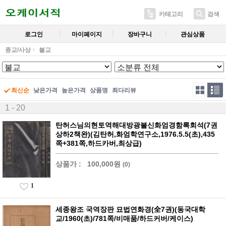
카테고리
검색
로그인
마이페이지
장바구니
관심상품
종교/사상
불교
최신순
낮은가격
높은가격
상품명
최다리뷰
1 - 20
탄허스님의현토역해대방광불신화엄경함록회석(7권
상하2책완)(김탄허,화엄학연구소,1976.5.5(초),435
쪽+381쪽,하드카버,최상급)
상품가 :
100,000원
(0)
1
세종왕조 국역장판 묘법연화경(全7권)(동국대학
교/1960(초)/781쪽/비매품/하드커버/케이스)