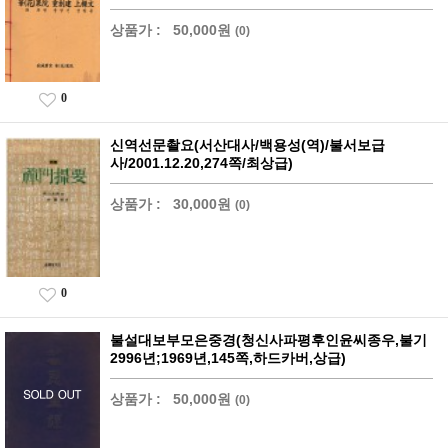
상품가 :
50,000원
(0)
0
신역선문촬요(서산대사/백용성(역)/불서보급
사/2001.12.20,274쪽/최상급)
상품가 :
30,000원
(0)
0
불설대보부모은중경(청신사파평후인윤씨종우,불기
2996년;1969년,145쪽,하드카버,상급)
상품가 :
50,000원
(0)