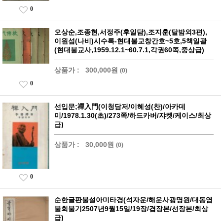
0
오상순,조종현,서정주(후일담),조지훈(달밤외3편),
이원섭(나비)시수록-현대불교창간호~5호,5책일괄
(현대불교사,1959.12.1~60.7.1,각권60쪽,중상급)
상품가 :
300,000원
(0)
0
선입문;禪入門(이청담저/이혜성(찬)/아카데
미/1978.1.30(초)/273쪽/하드카버/쟈켓/케이스/최상
급)
상품가 :
30,000원
(0)
0
순한글판불설아미타경(석자운/해운사광명원/대동염
불회불기2507년9월15일/19장/겹장본/선장본/최상
급)