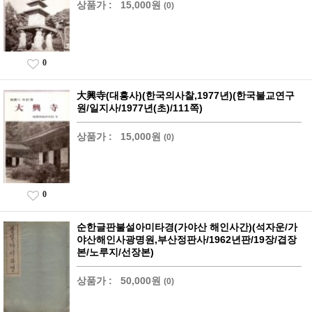
상품가 :
15,000원
(0)
0
大興寺(대흥사)(한국의사찰,1977년)(한국불교연구
원/일지사/1977년(초)/111쪽)
상품가 :
15,000원
(0)
0
순한글판불설아미타경(가야산 해인사간)(석자운/가
야산해인사광명원,부산정판사/1962년판/19장/겹장
본/노루지/선장본)
상품가 :
50,000원
(0)