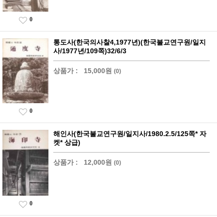
0
통도사(한국의사찰4,1977년)(한국불교연구원/일지
사/1977년/109쪽)32/6/3
상품가 :
15,000원
(0)
0
해인사(한국불교연구원/일지사/1980.2.5/125쪽* 자
켓* 상급)
상품가 :
12,000원
(0)
0