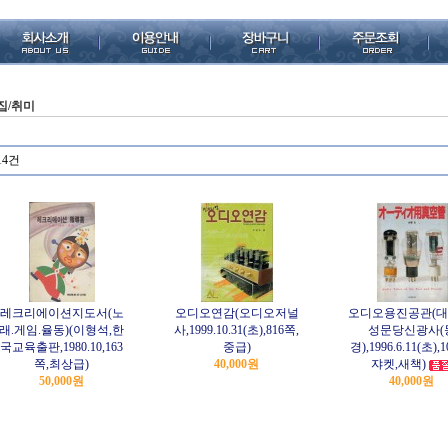
집/취미
14건
레크리에이션지도서(노
오디오연감(오디오저널
오디오용진공관(대
래.게임.율동)(이형석,한
사,1999.10.31(초),816쪽,
성문당신광사(
국교육출판,1980.10,163
중급)
경),1996.6.11(초),
쪽,최상급)
40,000원
쟈켓,새책)
50,000원
40,000원