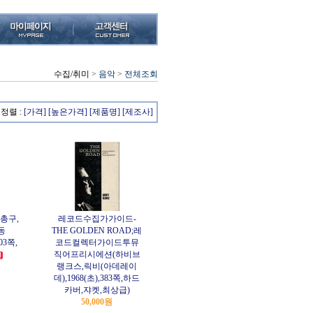
수집/취미
>
음악
>
전체조회
정렬 :
[가격]
[높은가격]
[제품명]
[제조사]
총구,
레코드수집가가이드-
동
THE GOLDEN ROAD;레
103쪽,
코드컬렉터가이드투뮤
직어프리시에션(하비브
랭크스,릭비(아데레이
데),1968(초),383쪽,하드
카버,쟈켓,최상급)
50,000원