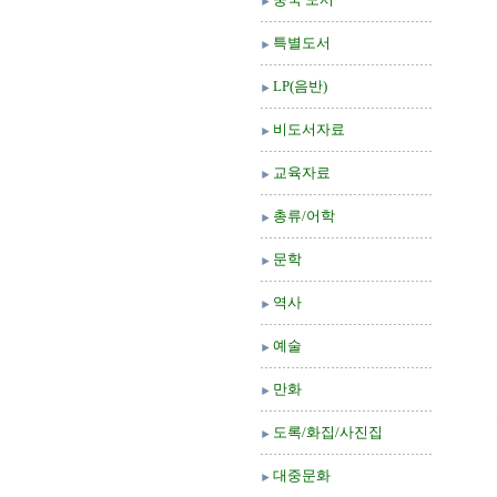
특별도서
LP(음반)
비도서자료
교육자료
총류/어학
문학
역사
예술
만화
도록/화집/사진집
대중문화