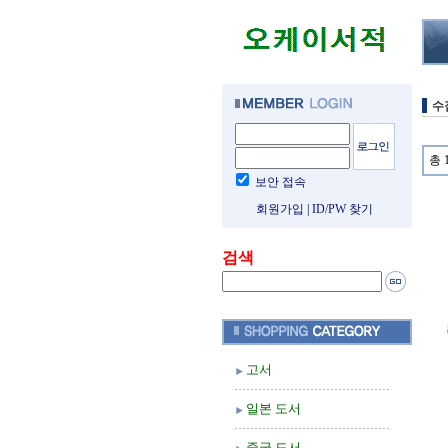
수
총 
보안 접속
회원가입
|
ID/PW 찾기
검색
고서
일본 도서
중국 도서