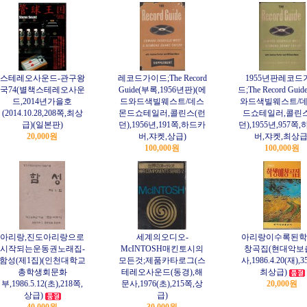
스테레오사운드-관구왕
레코드가이드;The Record
1955년판레코드
국74(별책스테레오사운
Guide(부록,1956년판)(에
드;The Record Gui
드,2014년가을호
드와드색빌웨스트/데스
와드색빌웨스트/
(2014.10.28,208쪽,최상
몬드쇼테일러,콜린스(런
드쇼테일러,콜린
급)(일본판)
던),1956년,191쪽,하드카
던),1955년,957쪽
20,000원
버,쟈켓,상급)
버,쟈켓,최상급
100,000원
100,000원
아리랑,진도아리랑으로
세계의오디오-
아리랑이수록된학
시작되는운동권노래집-
McINTOSH매킨토시의
창곡집(현대악보
함성(제1집)(인천대학교
모든것;제품카타로그(스
사,1986.4.20(재),3
총학생회문화
테레오사운드(동경),해
최상급)
부,1986.5.12(초),218쪽,
문사,1976(초),215쪽,상
20,000원
상급)
급)