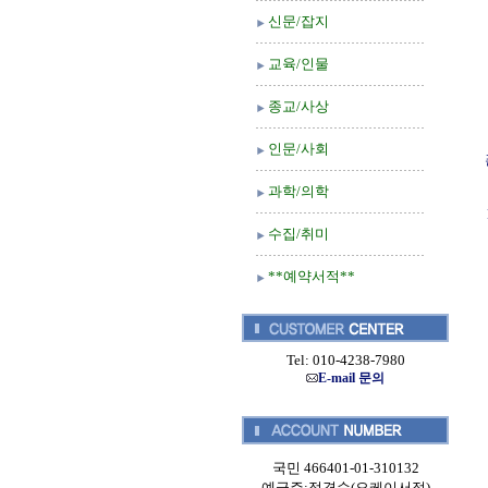
신문/잡지
교육/인물
종교/사상
인문/사회
과학/의학
수집/취미
**예약서적**
Tel: 010-4238-7980
E-mail 문의
국민 466401-01-310132
예금주:정경순(오케이서적)