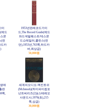
가이
1953년판레코드가이
de(에드
드;The Record Guide(에드
데스몬
와드색빌웨스트/데스몬
스(런
드쇼테일러,콜린스(런
,하드카
던),1953년,763쪽,하드카
)
버,최상급)
50,000원
생애
세계의오디오-맥킨토쉬
출판
(McIntosh)(하이파이컴포
59쪽,
넌트씨리즈(2))(스테레오
사운드사,1976(초),215
쪽,상급)
30,000원