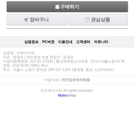
구매하기
장바구니
관심상품
상점정보
PC버젼
이용안내
고객센터
커뮤니티
상호명 : 오케이서적
대표 : 정경순 | 개인정보 보호 책임자 : 정경순
사업자등록번호 :217-91-37030 | 통신판매업신고번호 : 2014-서울노원-0176
전화 : 010-4238-7980 | 팩스 :
주소 : 서울시 노원구 중계로 195 107-1201 (중계동, 동진, 신안아파트)
이용약관
|
개인정보처리방침
ⓒ오케이서적 All rights reserved.
Make
Shop