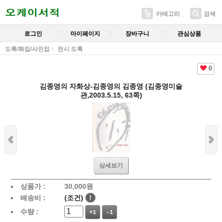
카테고리
검색
로그인
마이페이지
장바구니
관심상품
도록/화집/사진집
전시 도록
0
김종영의 자화상-김종영의 김종영 (김종영미술
관,2003.5.15, 63쪽)
상세보기
상품가 :
30,000
원
배송비 :
(조건)
!
수량 :
+1
-1