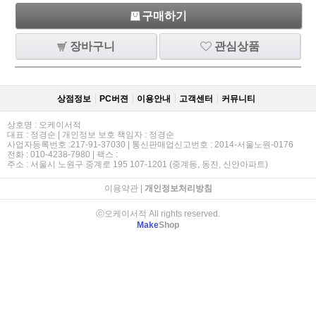
구매하기
장바구니
관심상품
상점정보
PC버젼
이용안내
고객센터
커뮤니티
상호명 : 오케이서적
대표 : 정경순 | 개인정보 보호 책임자 : 정경순
사업자등록번호 :217-91-37030 | 통신판매업신고번호 : 2014-서울노원-0176
전화 : 010-4238-7980 | 팩스 :
주소 : 서울시 노원구 중계로 195 107-1201 (중계동, 동진, 신안아파트)
이용약관
|
개인정보처리방침
ⓒ오케이서적 All rights reserved.
Make
Shop