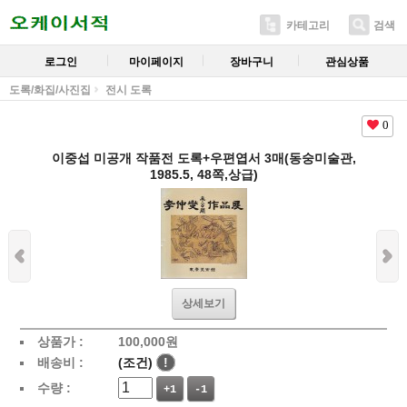
카테고리
검색
로그인
마이페이지
장바구니
관심상품
도록/화집/사진집
전시 도록
0
이중섭 미공개 작품전 도록+우편엽서 3매(동숭미술관,
1985.5, 48쪽,상급)
상세보기
상품가 :
100,000
원
배송비 :
(조건)
!
수량 :
+1
-1