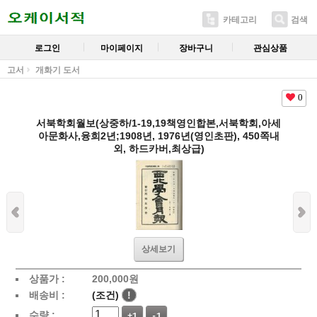
카테고리
검색
로그인
마이페이지
장바구니
관심상품
고서
개화기 도서
0
서북학회월보(상중하/1-19,19책영인합본,서북학회,아세
아문화사,융희2년;1908년, 1976년(영인초판), 450쪽내
외, 하드카버,최상급)
상세보기
상품가 :
200,000
원
배송비 :
(조건)
!
수량 :
+1
-1