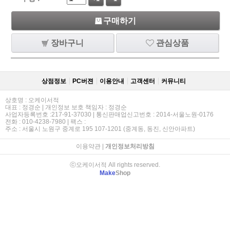
구매하기
장바구니
관심상품
상점정보
PC버젼
이용안내
고객센터
커뮤니티
상호명 : 오케이서적
대표 : 정경순 | 개인정보 보호 책임자 : 정경순
사업자등록번호 :217-91-37030 | 통신판매업신고번호 : 2014-서울노원-0176
전화 : 010-4238-7980 | 팩스 :
주소 : 서울시 노원구 중계로 195 107-1201 (중계동, 동진, 신안아파트)
이용약관
|
개인정보처리방침
ⓒ오케이서적 All rights reserved.
Make
Shop