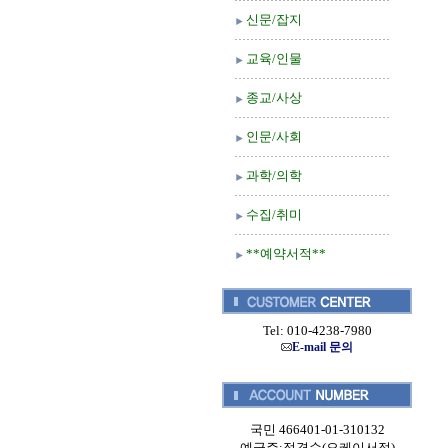
신문/잡지
교육/인물
종교/사상
인문/사회
과학/의학
수집/취미
**예약서적**
Tel: 010-4238-7980
E-mail 문의
국민 466401-01-310132
예금주:정경순(오케이서적)