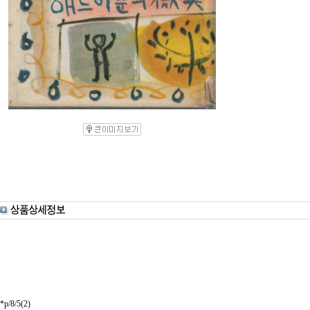
*p/8/5(2)