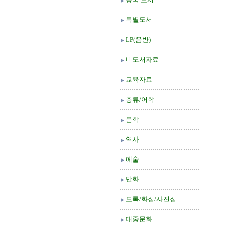
특별도서
LP(음반)
비도서자료
교육자료
총류/어학
문학
역사
예술
만화
도록/화집/사진집
대중문화