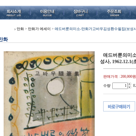
만화
>
만화가 에세이
>
애드버룬의미소-만화가고바우김성환수필집(보성사, 1962
만화
애드버룬의미소
성사, 1962.12.
판매가격 :
200,000원
수량
E