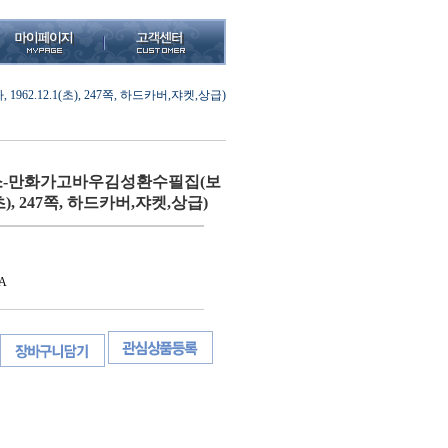
.12.1(초), 247쪽, 하드카버,쟈켓,상급)
-만화가고바우김성환수필집(보
1(초), 247쪽, 하드카버,쟈켓,상급)
A