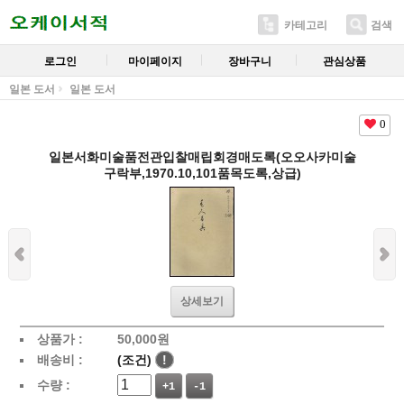
카테고리
검색
로그인
마이페이지
장바구니
관심상품
일본 도서
일본 도서
0
일본서화미술품전관입찰매립회경매도록(오오사카미술
구락부,1970.10,101품목도록,상급)
상세보기
상품가 :
50,000
원
배송비 :
(조건)
!
수량 :
+1
-1