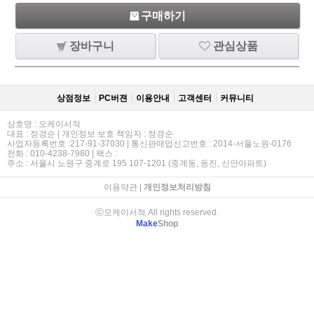
구매하기
장바구니
관심상품
상점정보
PC버젼
이용안내
고객센터
커뮤니티
상호명 : 오케이서적
대표 : 정경순 | 개인정보 보호 책임자 : 정경순
사업자등록번호 :217-91-37030 | 통신판매업신고번호 : 2014-서울노원-0176
전화 : 010-4238-7980 | 팩스 :
주소 : 서울시 노원구 중계로 195 107-1201 (중계동, 동진, 신안아파트)
이용약관
|
개인정보처리방침
ⓒ오케이서적 All rights reserved.
Make
Shop