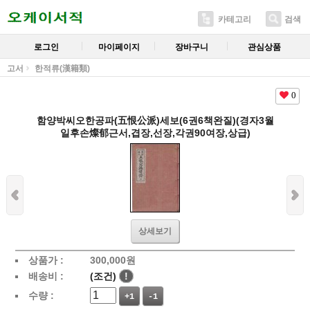
카테고리
검색
로그인
마이페이지
장바구니
관심상품
고서
한적류(漢籍類)
0
함양박씨오한공파(五恨公派)세보(6권6책완질)(경자3월
일후손燦郁근서,겹장,선장,각권90여장,상급)
상세보기
상품가 :
300,000
원
배송비 :
(조건)
!
수량 :
+1
-1