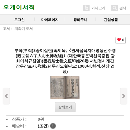
카테고리
검색
로그인
마이페이지
장바구니
관심상품
고서
개화기 도서
0
부작(부적)3종이실린(속제목;《관세음육자대명왕신주경
(觀世音六字大明王神呪經)》(대한국동운박선묵증집,광
화이석규참열)(雲石居士崔文植印施20卷,서빈정사개간
장우감로사,융희2년무신오월단오;1908년,한적,선장,겹
장)
상세보기
상품가 :
0
원
배송비 :
(조건)
!