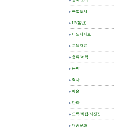
특별도서
LP(음반)
비도서자료
교육자료
총류/어학
문학
역사
예술
만화
도록/화집/사진집
대중문화