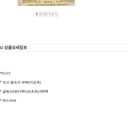
*9/13/2
* 조선 왕조의 새벽(이성계)
* 글동산(편)/1981년(초판)/289쪽
* 하드커버