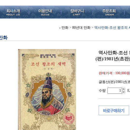
만화
>
80년대 만화
>
역사만화-조선 왕조의 새벽
만화
역사만화-조선 
(편)/1981년(초판)
판매가격 :
100,000원
글동산(편)/1981년(초
수량
E