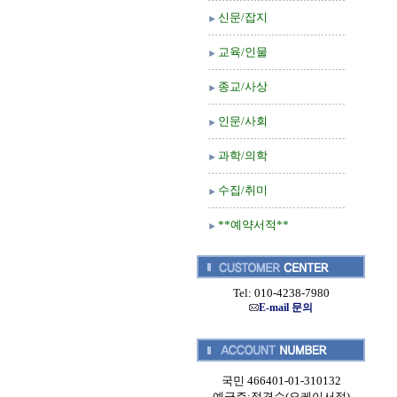
신문/잡지
교육/인물
종교/사상
인문/사회
과학/의학
수집/취미
**예약서적**
Tel: 010-4238-7980
E-mail 문의
국민 466401-01-310132
예금주:정경순(오케이서적)