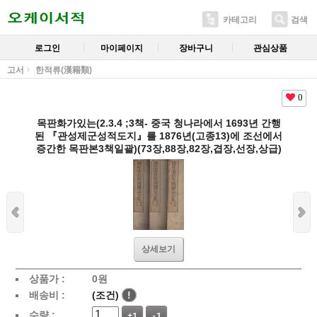
카테고리
검색
로그인
마이페이지
장바구니
관심상품
고서
한적류(漢籍類)
0
목판화가있는(2.3.4 ;3책- 중국 청나라에서 1693년 간행
된 『관성제군성적도지』를 1876년(고종13)에 조선에서
증간한 목판본3책일괄)(73장,88장,82장,겹장,선장,상급)
상세보기
상품가 :
0
원
배송비 :
(조건)
!
수량 :
+1
-1