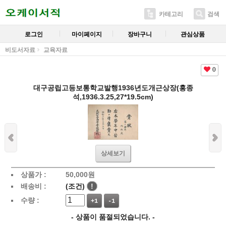
카테고리
검색
로그인
마이페이지
장바구니
관심상품
비도서자료
교육자료
0
대구공립고등보통학교발행1936년도개근상장(홍종
석,1936.3.25,27*19.5cm)
상세보기
상품가 :
50,000
원
배송비 :
(조건)
!
수량 :
+1
-1
- 상품이 품절되었습니다. -