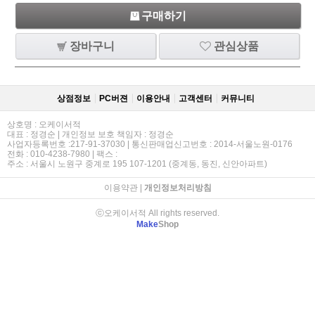
구매하기
장바구니
관심상품
상점정보
PC버젼
이용안내
고객센터
커뮤니티
상호명 : 오케이서적
대표 : 정경순 | 개인정보 보호 책임자 : 정경순
사업자등록번호 :217-91-37030 | 통신판매업신고번호 : 2014-서울노원-0176
전화 : 010-4238-7980 | 팩스 :
주소 : 서울시 노원구 중계로 195 107-1201 (중계동, 동진, 신안아파트)
이용약관
|
개인정보처리방침
ⓒ오케이서적 All rights reserved.
Make
Shop