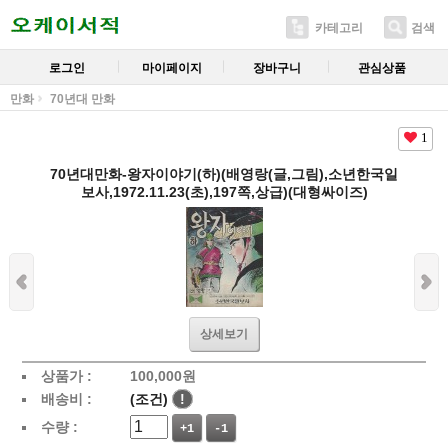
카테고리
검색
로그인
마이페이지
장바구니
관심상품
만화
70년대 만화
1
70년대만화-왕자이야기(하)(배영랑(글,그림),소년한국일
보사,1972.11.23(초),197쪽,상급)(대형싸이즈)
상세보기
상품가 :
100,000
원
배송비 :
(조건)
!
수량 :
+1
-1