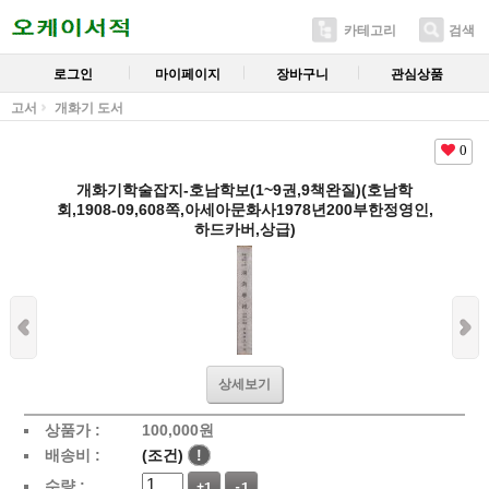
카테고리
검색
로그인
마이페이지
장바구니
관심상품
고서
개화기 도서
0
개화기학술잡지-호남학보(1~9권,9책완질)(호남학
회,1908-09,608쪽,아세아문화사1978년200부한정영인,
하드카버,상급)
상세보기
상품가 :
100,000
원
배송비 :
(조건)
!
수량 :
+1
-1