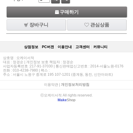
구매하기
장바구니
관심상품
상점정보
PC버젼
이용안내
고객센터
커뮤니티
상호명 : 오케이서적
대표 : 정경순 | 개인정보 보호 책임자 : 정경순
사업자등록번호 :217-91-37030 | 통신판매업신고번호 : 2014-서울노원-0176
전화 : 010-4238-7980 | 팩스 :
주소 : 서울시 노원구 중계로 195 107-1201 (중계동, 동진, 신안아파트)
이용약관
|
개인정보처리방침
ⓒ오케이서적 All rights reserved.
Make
Shop