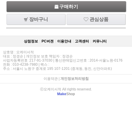
구매하기
장바구니
관심상품
상점정보
PC버젼
이용안내
고객센터
커뮤니티
상호명 : 오케이서적
대표 : 정경순 | 개인정보 보호 책임자 : 정경순
사업자등록번호 :217-91-37030 | 통신판매업신고번호 : 2014-서울노원-0176
전화 : 010-4238-7980 | 팩스 :
주소 : 서울시 노원구 중계로 195 107-1201 (중계동, 동진, 신안아파트)
이용약관
|
개인정보처리방침
ⓒ오케이서적 All rights reserved.
Make
Shop