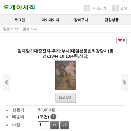
카테고리
검색
로그인
마이페이지
장바구니
관심상품
일본 도서
일본 도서
0
일제말기대중잡지-후지;부사(대일본웅변회강담사(동
경),1944.10.1,64쪽,상급)
상세보기
상품가 :
50,000
원
배송비 :
(조건)
!
수량 :
+1
-1