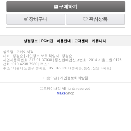
구매하기
장바구니
관심상품
상점정보
PC버젼
이용안내
고객센터
커뮤니티
상호명 : 오케이서적
대표 : 정경순 | 개인정보 보호 책임자 : 정경순
사업자등록번호 :217-91-37030 | 통신판매업신고번호 : 2014-서울노원-0176
전화 : 010-4238-7980 | 팩스 :
주소 : 서울시 노원구 중계로 195 107-1201 (중계동, 동진, 신안아파트)
이용약관
|
개인정보처리방침
ⓒ오케이서적 All rights reserved.
Make
Shop