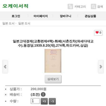
카테고리
검색
로그인
마이페이지
장바구니
관심상품
일본 도서
일본 도서
0
일본고대경제(교환편제4책)-화폐(서촌진차(와세다대교
수),동경당,1939.8.20(재),274쪽,하드카버,상급)
상세보기
상품가 :
200,000
원
배송비 :
(조건)
!
수량 :
+1
-1