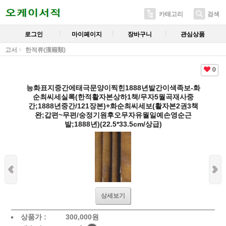
카테고리
검색
로그인
마이페이지
장바구니
관심상품
고서
한적류(漢籍類)
0
능화표지중간에태극문양이찍힌1888년발간이색족보-화
순최씨세실록(한적활자본상하1책/무자5월곡재사중
간;1888년중간/121장본)+화순최씨세보(활자본2권3책
완;갑편~무편/숭정기원후오무자유월일예손영순근
발;1888년)(22.5*33.5cm/상급)
상세보기
상품가 :
300,000
원