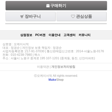
구매하기
장바구니
관심상품
상점정보
PC버젼
이용안내
고객센터
커뮤니티
상호명 : 오케이서적
대표 : 정경순 | 개인정보 보호 책임자 : 정경순
사업자등록번호 :217-91-37030 | 통신판매업신고번호 : 2014-서울노원-0176
전화 : 010-4238-7980 | 팩스 :
주소 : 서울시 노원구 중계로 195 107-1201 (중계동, 동진, 신안아파트)
이용약관
|
개인정보처리방침
ⓒ오케이서적 All rights reserved.
Make
Shop