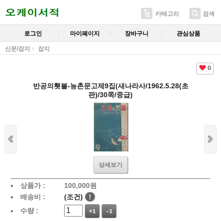
카테고리
검색
로그인
마이페이지
장바구니
관심상품
신문/잡지
잡지
0
반공의횃불-농촌문고제9집(새나라사/1962.5.28(초
판)/30쪽/중급)
상세보기
상품가 :
100,000
원
배송비 :
(조건)
!
수량 :
+1
-1