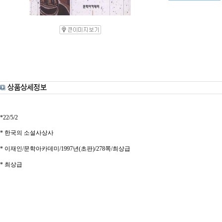
*22/5/2
* 한국의 소설사상사
* 이재인/문학아카데미/1997년(초판)/278쪽/최상급
* 최상급