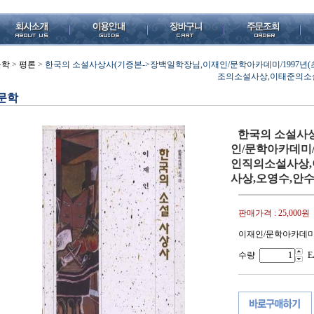
문학
>
평론
>
한국의 소설사상사(기증본->장백일학장님,이재인/문학아카데미/1997년(초
조의소설사상,이태준의소
문학
한국의 소설사
인/문학아카데미/1
인직의소설사상
사상,오영수,안
판매가격 :
25,000원
이재인/문학아카데미/1
수량
E