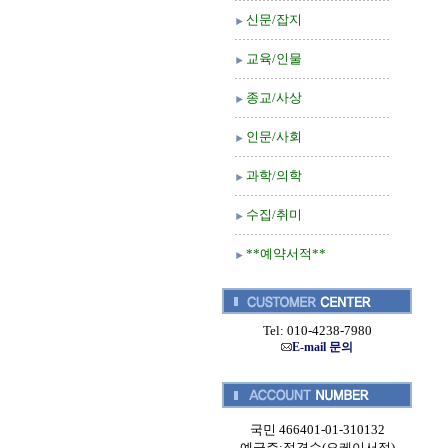
신문/잡지
교육/인물
종교/사상
인문/사회
과학/의학
수집/취미
**예약서적**
Tel: 010-4238-7980
E-mail 문의
국민 466401-01-310132
예금주:정경순(오케이서적)