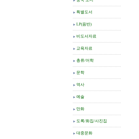
특별도서
LP(음반)
비도서자료
교육자료
총류/어학
문학
역사
예술
만화
도록/화집/사진집
대중문화