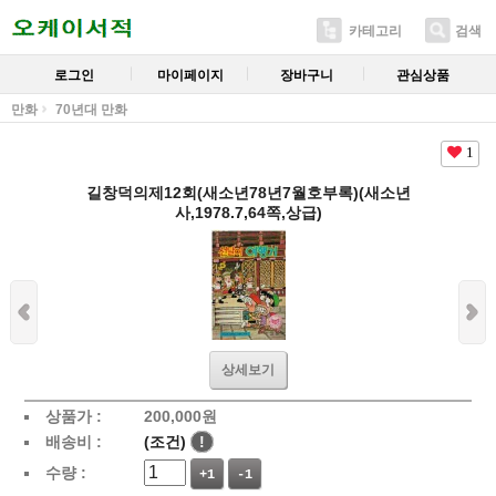
카테고리
검색
로그인
마이페이지
장바구니
관심상품
만화
70년대 만화
1
길창덕의제12회(새소년78년7월호부록)(새소년
사,1978.7,64쪽,상급)
상세보기
상품가 :
200,000
원
배송비 :
(조건)
!
수량 :
+1
-1