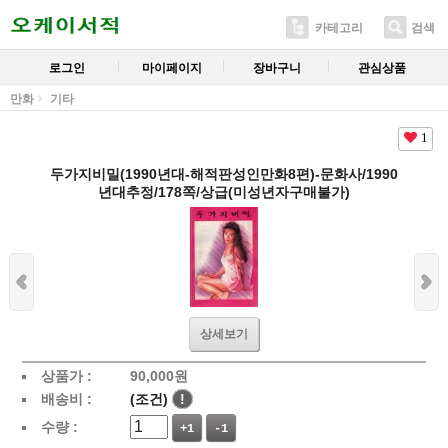
카테고리
검색
로그인
마이페이지
장바구니
관심상품
만화
기타
1
두가지비밀(1990년대-해적판성인만화8편)-문화사/1990
년대추정/178쪽/상급(미성년자구매불가)
상세보기
상품가 :
90,000
원
배송비 :
(조건)
!
수량 :
+1
-1