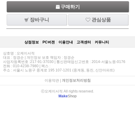
구매하기
장바구니
관심상품
상점정보
PC버젼
이용안내
고객센터
커뮤니티
상호명 : 오케이서적
대표 : 정경순 | 개인정보 보호 책임자 : 정경순
사업자등록번호 :217-91-37030 | 통신판매업신고번호 : 2014-서울노원-0176
전화 : 010-4238-7980 | 팩스 :
주소 : 서울시 노원구 중계로 195 107-1201 (중계동, 동진, 신안아파트)
이용약관
|
개인정보처리방침
ⓒ오케이서적 All rights reserved.
Make
Shop