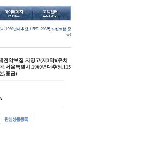
960년대추정,115쪽~208쪽,프린트본,중
급)
전악보집-자명고(제3막)(유치
,서울특별시,1960년대추정,115
본,중급)
A