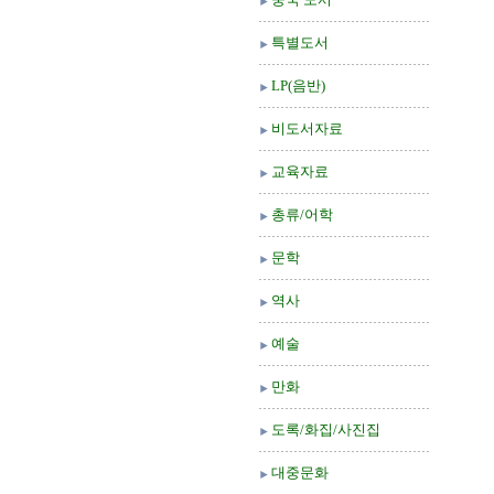
특별도서
LP(음반)
비도서자료
교육자료
총류/어학
문학
역사
예술
만화
도록/화집/사진집
대중문화