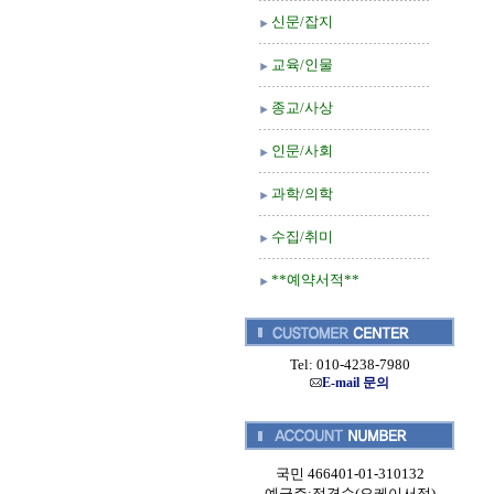
신문/잡지
교육/인물
종교/사상
인문/사회
과학/의학
수집/취미
**예약서적**
Tel: 010-4238-7980
E-mail 문의
국민 466401-01-310132
예금주:정경순(오케이서적)