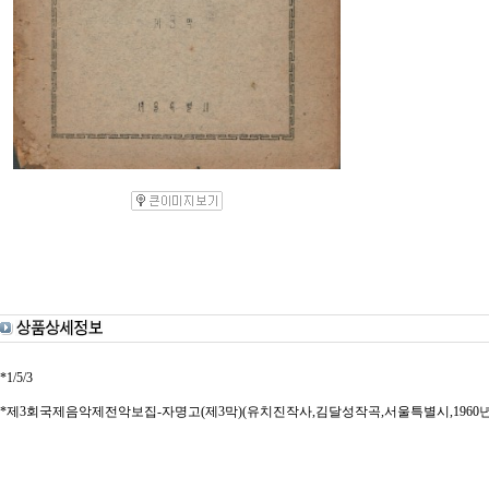
*1/5/3
*제3회국제음악제전악보집-자명고(제3막)(유치진작사,김달성작곡,서울특별시,1960년대