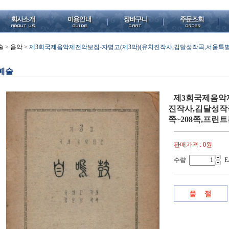
술
>
음악
>
제3회국제음악제전악보집-자명고(제3막)(유치진작사,김달성작곡,서울특별시,1
예술
제3회국제음악제
진작사,김달성작곡
쪽~208쪽,프린트
판매가격 :
0원
수량
E