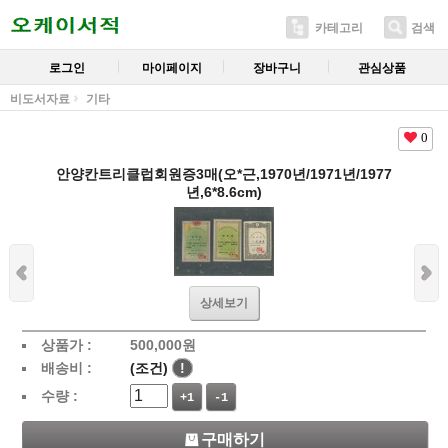
카테고리
검색
로그인
마이페이지
장바구니
관심상품
비도서자료
기타
0
안양칸트리클럽회원증3매(오*근,1970년/1971년/1977
년,6*8.6cm)
상세보기
상품가 :
500,000
원
배송비 :
(조건)
!
수량 :
+1
-1
구매하기