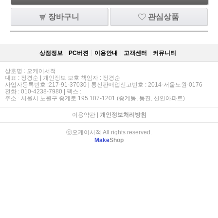
장바구니
관심상품
상점정보
PC버젼
이용안내
고객센터
커뮤니티
상호명 : 오케이서적
대표 : 정경순 | 개인정보 보호 책임자 : 정경순
사업자등록번호 :217-91-37030 | 통신판매업신고번호 : 2014-서울노원-0176
전화 : 010-4238-7980 | 팩스 :
주소 : 서울시 노원구 중계로 195 107-1201 (중계동, 동진, 신안아파트)
이용약관
|
개인정보처리방침
ⓒ오케이서적 All rights reserved.
Make
Shop