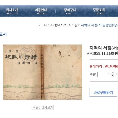
고서
>
시/현대시/시조
>
강
>
지맥의 서정(서;김광섭)/장국진
고서
지맥의 서정(서
사/1959.11.1(초
판매가격 :
200,000원
수량
E