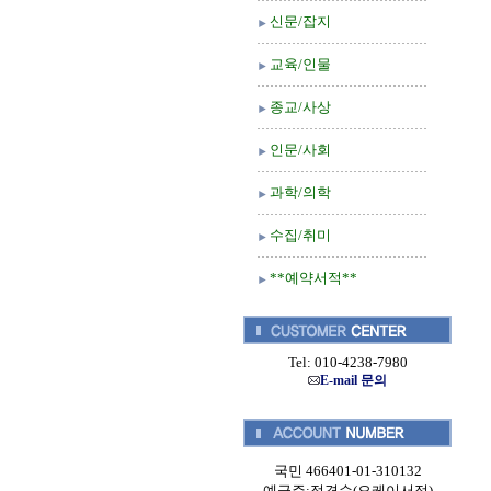
신문/잡지
교육/인물
종교/사상
인문/사회
과학/의학
수집/취미
**예약서적**
Tel: 010-4238-7980
E-mail 문의
국민 466401-01-310132
예금주:정경순(오케이서적)