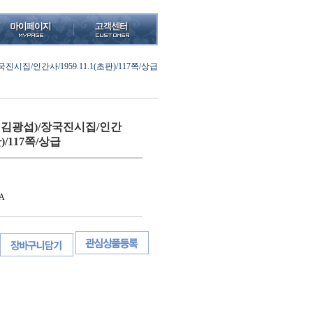
시집/인간사/1959.11.1(초판)/117쪽/상급
;김광섭)/장국진시집/인간
판)/117쪽/상급
A