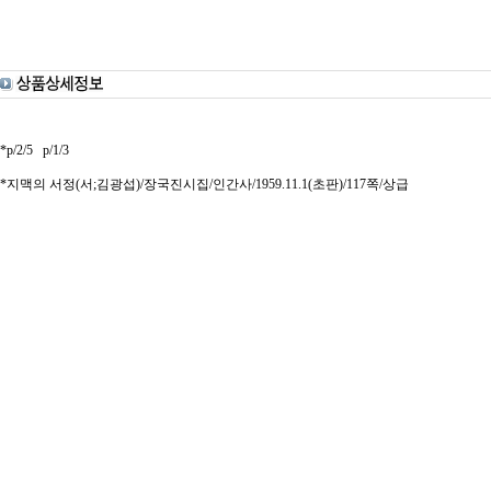
*p/2/5 p/1/3
*지맥의 서정(서;김광섭)/장국진시집/인간사/1959.11.1(초판)/117쪽/상급