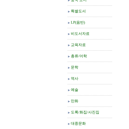
특별도서
LP(음반)
비도서자료
교육자료
총류/어학
문학
역사
예술
만화
도록/화집/사진집
대중문화