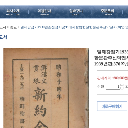
고서
>
종교
>
일제강점기1939년조선성서공회에서발행한선한문관주신약전서(허엽/조선성서
고서
일제강점기19
한문관주신약전서
1939년판,376쪽,
판매가격 :
600,000원
수량
E