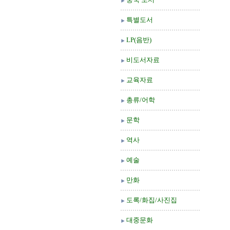
특별도서
LP(음반)
비도서자료
교육자료
총류/어학
문학
역사
예술
만화
도록/화집/사진집
대중문화