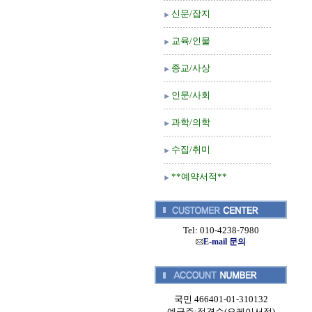
신문/잡지
교육/인물
종교/사상
인문/사회
과학/의학
수집/취미
**예약서적**
Tel: 010-4238-7980
E-mail 문의
국민 466401-01-310132
예금주:정경순(오케이서적)