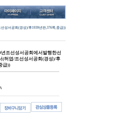
공회(경성)/후1939년판,376쪽,중급))
39년조선성서공회에서발행한선
(허엽/조선성서공회(경성)/후
중급))
A