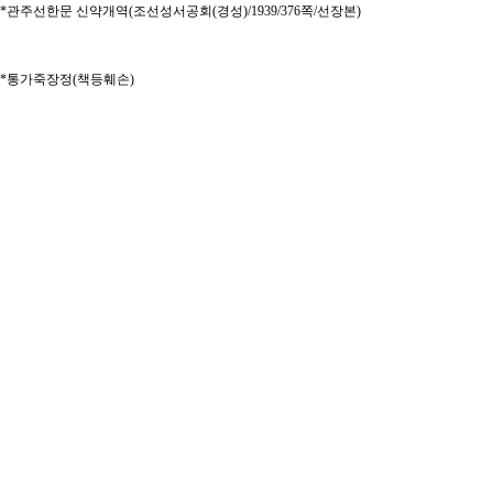
*관주선한문 신약개역(조선성서공회(경성)/1939/376쪽/선장본)
*통가죽장정(책등훼손)