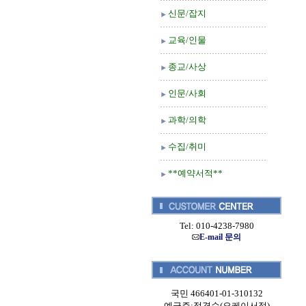
신문/잡지
교육/인물
종교/사상
인문/사회
과학/의학
수집/취미
**예약서적**
Tel: 010-4238-7980
E-mail 문의
국민 466401-01-310132
예금주:정경순(오케이서적)