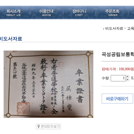
비도서자료
>
교
비도서자료
곡성공립보통학
판매가격 :
100,000원
수량
E