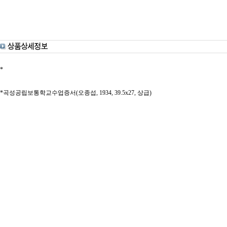
*
*곡성공립보통학교수업증서(오종섭, 1934, 39.5x27, 상급)