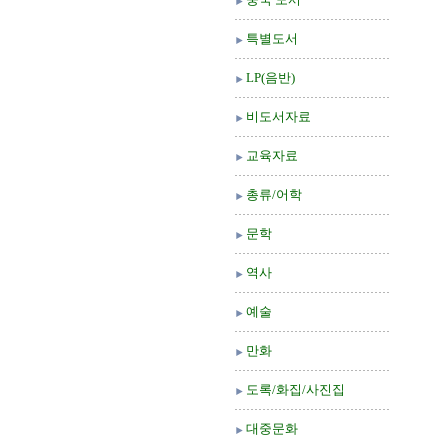
특별도서
LP(음반)
비도서자료
교육자료
총류/어학
문학
역사
예술
만화
도록/화집/사진집
대중문화