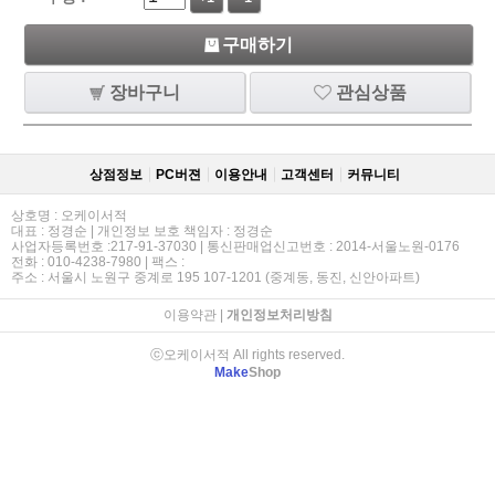
구매하기
장바구니
관심상품
상점정보
PC버젼
이용안내
고객센터
커뮤니티
상호명 : 오케이서적
대표 : 정경순 | 개인정보 보호 책임자 : 정경순
사업자등록번호 :217-91-37030 | 통신판매업신고번호 : 2014-서울노원-0176
전화 : 010-4238-7980 | 팩스 :
주소 : 서울시 노원구 중계로 195 107-1201 (중계동, 동진, 신안아파트)
이용약관
|
개인정보처리방침
ⓒ오케이서적 All rights reserved.
Make
Shop