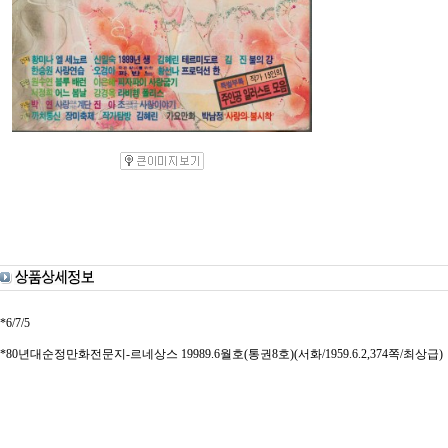
*6/7/5
*80년대순정만화전문지-르네상스 19989.6월호(통권8호)(서화/1959.6.2,374쪽/최상급)