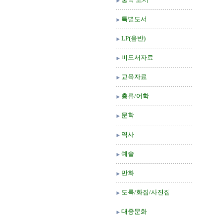
특별도서
LP(음반)
비도서자료
교육자료
총류/어학
문학
역사
예술
만화
도록/화집/사진집
대중문화