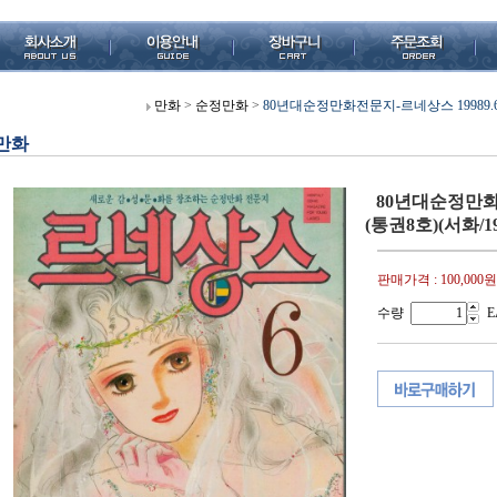
만화
>
순정만화
>
80년대순정만화전문지-르네상스 19989.6월호
만화
80년대순정만화
(통권8호)(서화/19
판매가격 :
100,000원
수량
E