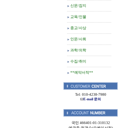
신문/잡지
교육/인물
종교/사상
인문/사회
과학/의학
수집/취미
**예약서적**
Tel: 010-4238-7980
E-mail 문의
국민 466401-01-310132
예금주:정경순(오케이서적)