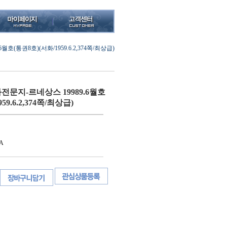
(통권8호)(서화/1959.6.2,374쪽/최상급)
전문지-르네상스 19989.6월호
59.6.2,374쪽/최상급)
A