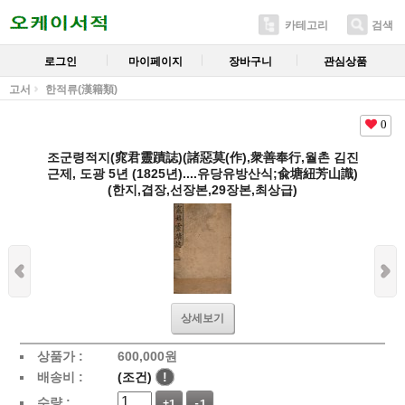
카테고리
검색
로그인
마이페이지
장바구니
관심상품
고서
한적류(漢籍類)
0
조군령적지(窕君靈蹟誌)(諸惡莫(作),衆善奉行,월촌 김진
근제, 도광 5년 (1825년)....유당유방산식;兪塘紐芳山識)
(한지,겹장,선장본,29장본,최상급)
상세보기
상품가 :
600,000
원
배송비 :
(조건)
!
수량 :
+1
-1