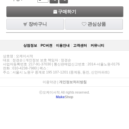
구매하기
장바구니
관심상품
상점정보
PC버젼
이용안내
고객센터
커뮤니티
상호명 : 오케이서적
대표 : 정경순 | 개인정보 보호 책임자 : 정경순
사업자등록번호 :217-91-37030 | 통신판매업신고번호 : 2014-서울노원-0176
전화 : 010-4238-7980 | 팩스 :
주소 : 서울시 노원구 중계로 195 107-1201 (중계동, 동진, 신안아파트)
이용약관
|
개인정보처리방침
ⓒ오케이서적 All rights reserved.
Make
Shop