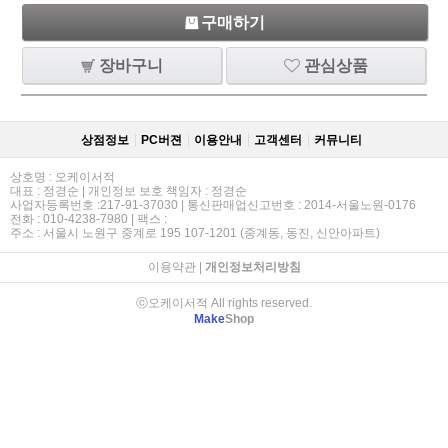
구매하기
장바구니
관심상품
상점정보
PC버젼
이용안내
고객센터
커뮤니티
상호명 : 오케이서적
대표 : 정경순 | 개인정보 보호 책임자 : 정경순
사업자등록번호 :217-91-37030 | 통신판매업신고번호 : 2014-서울노원-0176
전화 : 010-4238-7980 | 팩스 :
주소 : 서울시 노원구 중계로 195 107-1201 (중계동, 동진, 신안아파트)
이용약관
|
개인정보처리방침
ⓒ오케이서적 All rights reserved.
Make
Shop