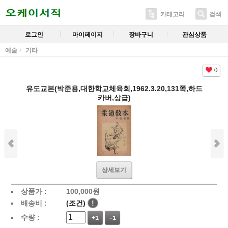
카테고리
검색
로그인
마이페이지
장바구니
관심상품
예술
기타
0
유도교본(박준용,대한학교체육회,1962.3.20,131쪽,하드
카버,상급)
상세보기
상품가 :
100,000
원
배송비 :
(조건)
!
수량 :
+1
-1