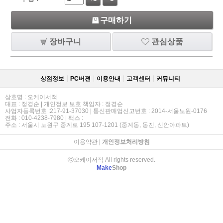
구매하기
장바구니
관심상품
상점정보
PC버젼
이용안내
고객센터
커뮤니티
상호명 : 오케이서적
대표 : 정경순 | 개인정보 보호 책임자 : 정경순
사업자등록번호 :217-91-37030 | 통신판매업신고번호 : 2014-서울노원-0176
전화 : 010-4238-7980 | 팩스 :
주소 : 서울시 노원구 중계로 195 107-1201 (중계동, 동진, 신안아파트)
이용약관
|
개인정보처리방침
ⓒ오케이서적 All rights reserved.
Make
Shop