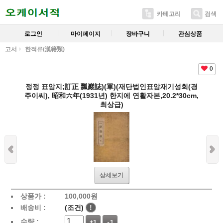
카테고리
검색
로그인
마이페이지
장바구니
관심상품
고서
한적류(漢籍類)
0
정정 표암지;訂正 瓢巖誌)(單)(재단법인표암재기성회(경
주이씨), 昭和六年(1931년) 한지에 연활자본,20.2*30cm,
최상급)
상세보기
상품가 :
100,000
원
배송비 :
(조건)
!
수량 :
+1
-1