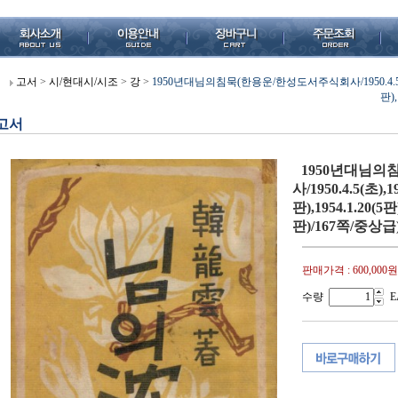
고서
>
시/현대시/시조
>
강
>
1950년대님의침묵(한용운/한성도서주식회사/1950.4.5(초),1951
판),
고서
1950년대님의
사/1950.4.5(초),19
판),1954.1.20(5판)
판)/167쪽/중상급
판매가격 :
600,000원
수량
E