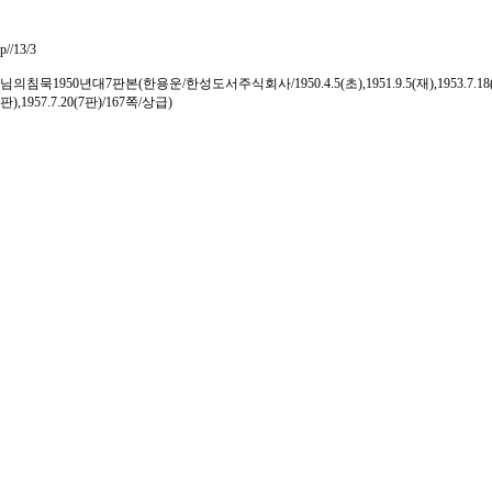
p//13/3
님의침묵1950년대7판본(한용운/한성도서주식회사/1950.4.5(초),1951.9.5(재),1953.7.18(4판),1
판),1957.7.20(7판)/167쪽/상급)