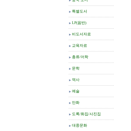
특별도서
LP(음반)
비도서자료
교육자료
총류/어학
문학
역사
예술
만화
도록/화집/사진집
대중문화