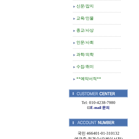
신문/잡지
교육/인물
종교/사상
인문/사회
과학/의학
수집/취미
**예약서적**
Tel: 010-4238-7980
E-mail 문의
국민 466401-01-310132
예금주:정경순(오케이서적)