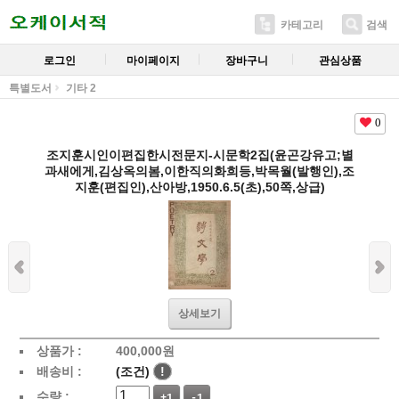
카테고리
검색
로그인
마이페이지
장바구니
관심상품
특별도서
기타 2
0
조지훈시인이편집한시전문지-시문학2집(윤곤강유고;별
과새에게,김상옥의봄,이한직의화희등,박목월(발행인),조
지훈(편집인),산아방,1950.6.5(초),50쪽,상급)
상세보기
상품가 :
400,000
원
배송비 :
(조건)
!
수량 :
+1
-1