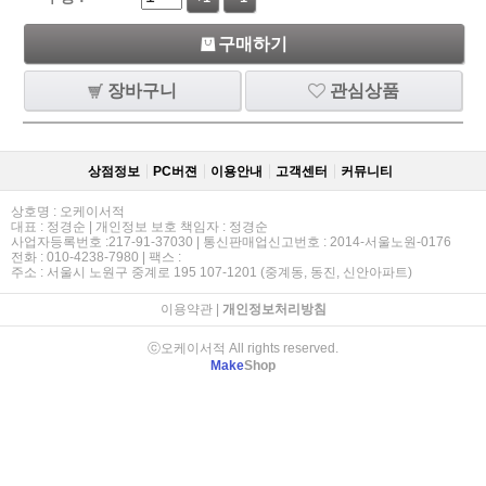
구매하기
장바구니
관심상품
상점정보
PC버젼
이용안내
고객센터
커뮤니티
상호명 : 오케이서적
대표 : 정경순 | 개인정보 보호 책임자 : 정경순
사업자등록번호 :217-91-37030 | 통신판매업신고번호 : 2014-서울노원-0176
전화 : 010-4238-7980 | 팩스 :
주소 : 서울시 노원구 중계로 195 107-1201 (중계동, 동진, 신안아파트)
이용약관
|
개인정보처리방침
ⓒ오케이서적 All rights reserved.
Make
Shop