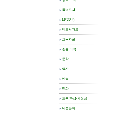
특별도서
LP(음반)
비도서자료
교육자료
총류/어학
문학
역사
예술
만화
도록/화집/사진집
대중문화