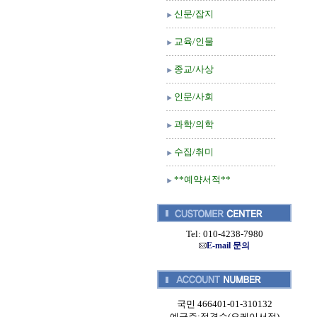
신문/잡지
교육/인물
종교/사상
인문/사회
과학/의학
수집/취미
**예약서적**
Tel: 010-4238-7980
E-mail 문의
국민 466401-01-310132
예금주:정경순(오케이서적)