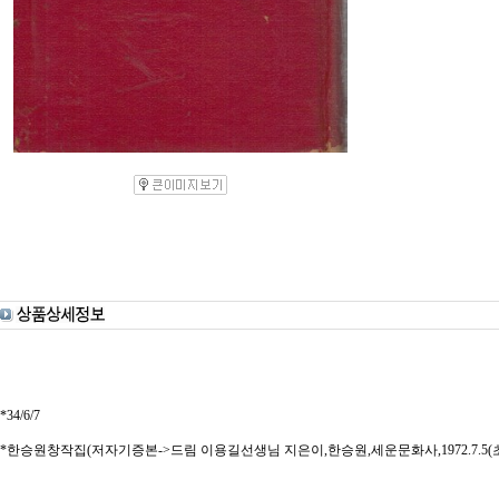
*34/6/7
*한승원창작집(저자기증본->드림 이용길선생님 지은이,한승원,세운문화사,1972.7.5(초)