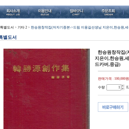
특별도서
>
기타 2
>
한승원창작집(저자기증본->드림 이용길선생님 지은이,한승원,세운문화사
특별도서
한승원창작집(
지은이,한승원,세운문
드카버,중급)
판매가격 :
100,000원
수량
E